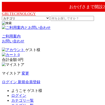
おかげさまで開設2
GBI.TECHNOLOGY
ご利用案内
お問い合わせ
ゲスト様
0
合計金額
0円
マイストア
変更
ログイン
新規会員登録
ようこそ
ゲスト様
ログイン
カテゴリ一覧