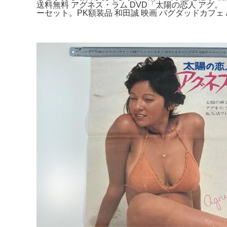
送料無料 アグネス・ラム DVD「太陽の恋人 アグ。【
ーセット。PK額装品 和田誠 映画 バグダッドカフェ 