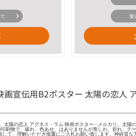
いて
受
る
画宣伝用B2ポスター 太陽の恋人 ア
。太陽の恋人 アグネス・ラム 映画ポスター - メルカリ。太陽の
年前の印刷物で、破れ、色あせ、はありませんが巻しわ、折れ、
して、理解いただき慎重にご入札お願い致します。神経質な方は入