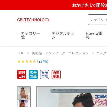
おかげさまで開設2
GBI.TECHNOLOGY
カテゴリ一
デジタルチラ
Howto情
覧
シ
報
TOP
美術品・アンティーク・コレクション
コレク
(2746)