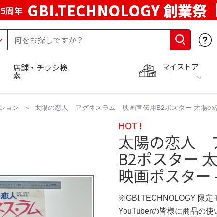
GBI.TECHNOLOGY 創業祭
5周年
マイストア
店舗・チラシ検
索
ション
太陽の恋人 アグネスラム 映画宣伝用B2ポスター 太陽の恋
HOT !
太陽の恋人 
B2ポスター 
映画ポスター 
※GBI.TECHNOLOGY 限
YouTuberの皆様に商品