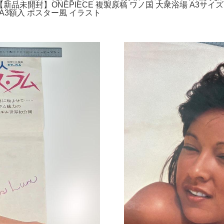
新品未開封】ONEPIECE 複製原稿 ワノ国 大衆浴場 A3サ
A3額入 ポスター風 イラスト