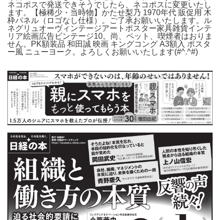
ネコポスで発送できそうでしたら、ネコポスに変更いたし
ます。【極稀少・当時物】かたせ梨乃 1970年代 販促用 木
枠パネル（ロゴなし仕様）。ご了承お願いいたします。ル
ネグリュオーヴィンテージアートポスター家具雑貨インテ
リア絵画広告ビンテージ10。尚、ペット、喫煙者はおりま
せん。PK額装品 和田誠 映画 キングコング A3額入 ポスタ
ー風 ニューヨーク。よろしくお願いいたします(#^.^#)