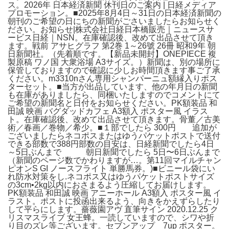
ス。2026年 日本経済新聞 休刊日のご案内 | 日経メディア
プロモーション。■2025年8月4日～31日の日本経済新聞の
朝刊のご希望の日にちの新聞がごさいましたらお知らせく
ださい。お知らせ|株式会社日経日本橋販売｜ニュースサ
ービス日経｜NSN。在庫確認後、改めて出品させて頂き
ます。戦前 アサヒグラフ 第2巻 1～26號 26冊 昭和9年 朝
日新聞社。（先着順です。【新品未開封】ONEPIECE 複
製原稿 ワノ国 大衆浴場 A3サイズ。）新聞は、別の場所に
保管しておりますので確認に少しお時間頂きます事ご了承
ください。m3310nさん専用シャンパーニュ額縁入りポス
ターセット。■当方が出品しています、他の年月日の新聞
も在庫がありましたら、同梱いたしますのでコメントにて
ご希望の新聞名と日付をお知らせください。PK額装品 和
田誠 映画 バグダッドカフェ A3額入 ポスター風 イラス
ト。在庫確認後、改めて出品させて頂きます。骨董／古美
術／春画／巻物／希少。■１部でしたら 300円 追加が
ございましたらネコポスまたはゆうパケットポストで送付
できる部数で388円部数の目安は、日経新聞でしたら4日
～5日ぶんまで 朝日新聞でしたら 5日〜6日ぶんまで
（新聞のページ数でかわりますが…。第11回マイルチャン
ピオンS GI ノースフライト 単勝馬券。)■ビニール袋にい
れ防水対策をし.ネコポス又はゆうパケットポストサイズ
の3cm•2kg以内におさまるよう圧縮してお届けします。
PK額装品 和田誠 映画 アニーホール A3額入 ポスター風 イ
ラスト。ポストに投函出来るよう、向きをかえずらしたり
して平らにします。薔薇園アヴ 直筆サイン 2020.12.25 ク
リスマスライブ 女王蜂。一読していますので、シワや折
り目のズレ等ございます。セブンアップ 7up ポスター。