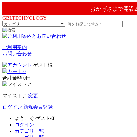
おかげさまで開設2
GBI.TECHNOLOGY
ご利用案内
お問い合わせ
ゲスト様
0
合計金額
0円
マイストア
変更
ログイン
新規会員登録
ようこそ
ゲスト様
ログイン
カテゴリ一覧