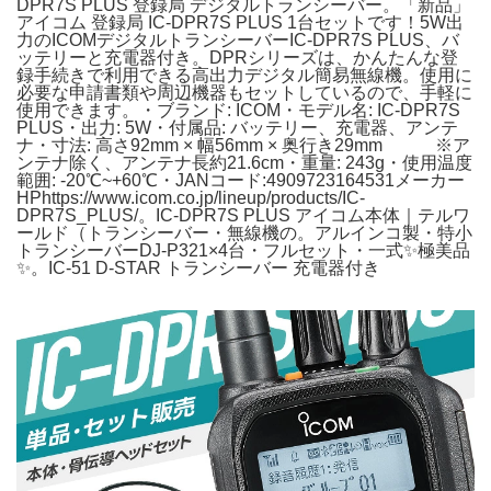
DPR7S PLUS 登録局 デジタルトランシーバー。「新品」
アイコム 登録局 IC-DPR7S PLUS 1台セットです！5W出
力のICOMデジタルトランシーバーIC-DPR7S PLUS、バ
ッテリーと充電器付き。DPRシリーズは、かんたんな登
録手続きで利用できる高出力デジタル簡易無線機。使用に
必要な申請書類や周辺機器もセットしているので、手軽に
使用できます。・ブランド: ICOM・モデル名: IC-DPR7S
PLUS・出力: 5W・付属品: バッテリー、充電器、アンテ
ナ・寸法: 高さ92mm × 幅56mm × 奥行き29mm ※ア
ンテナ除く、アンテナ長約21.6cm・重量: 243g・使用温度
範囲: -20℃~+60℃・JANコード:4909723164531メーカー
HPhttps://www.icom.co.jp/lineup/products/IC-
DPR7S_PLUS/。IC-DPR7S PLUS アイコム本体｜テルワ
ールド（トランシーバー・無線機の。アルインコ製・特小
トランシーバーDJ-P321×4台・フルセット・一式✨極美品
✨。IC-51 D-STAR トランシーバー 充電器付き