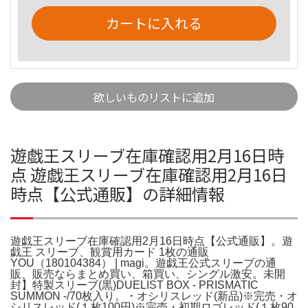
カートに入れる
欲しいものリストに追加
遊戯王スリーブ在庫確認用2月16日時
点 遊戯王スリーブ在庫確認用2月16日
時点【公式通販】の詳細情報
遊戯王スリーブ在庫確認用2月16日時点【公式通販】。遊
戯王 スリーブ、観賞用カード 1枚の通販
YOU（180104384） | magi。遊戯王公式スリーブの通
販、販売ならまとめ買い、箱買い、シングル激安。未開
封】特製スリーブ(黒)DUELIST BOX - PRISMATIC
SUMMON -/70枚入り。・オシリスレッド(新品)※完売・オ
シリスレッド(１枚100円)※完売・初期ロゴレッド(１枚90