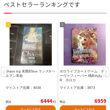
ベストセラーランキングです
chaos tcg 未開封box ランス9 ヘ
ホロライブカードゲーム ディ
ルマン革命
ーヴァフィーバー 桃鈴ねね U
R ホロカ
マイストア在庫：
4038
マイストア在庫：
3873
6444
6959
税込
円
税込
円
カートに入れる
カートに入れる