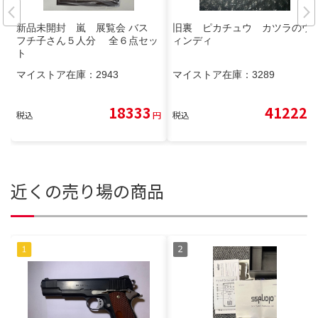
新品未開封 嵐 展覧会 バス
旧裏 ピカチュウ カツラのウ
フチ子さん５人分 全６点セッ
ィンディ
ト
マイストア在庫：
2943
マイストア在庫：
3289
18333
41222
税込
円
税込
円
近くの売り場の商品