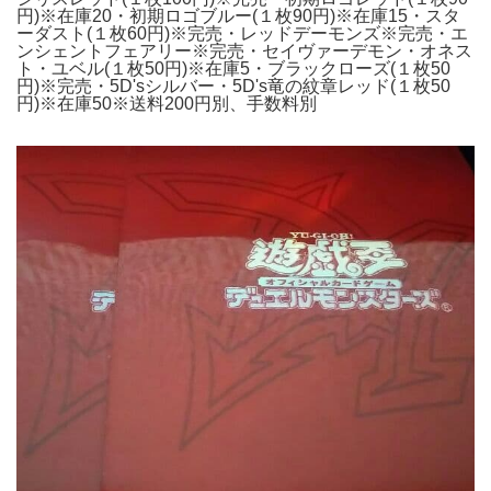
円)※在庫20・初期ロゴブルー(１枚90円)※在庫15・スタ
ーダスト(１枚60円)※完売・レッドデーモンズ※完売・エ
ンシェントフェアリー※完売・セイヴァーデモン・オネス
ト・ユベル(１枚50円)※在庫5・ブラックローズ(１枚50
円)※完売・5D'sシルバー・5D's竜の紋章レッド(１枚50
円)※在庫50※送料200円別、手数料別