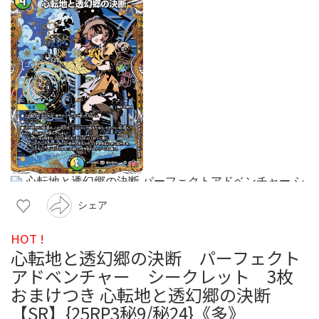
シェア
HOT !
心転地と透幻郷の決断 パーフェクト
アドベンチャー シークレット 3枚
おまけつき 心転地と透幻郷の決断
【SR】{25RP3秘9/秘24}《多》