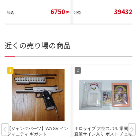
6750
39432
税込
円
税込
円
近くの売り場の商品
【ジャンクパーツ】WA SV イン
ホロライブ 大空スバル 常闇トワ
フィニティ ギガント
直筆サイン入り ポスト チェキ