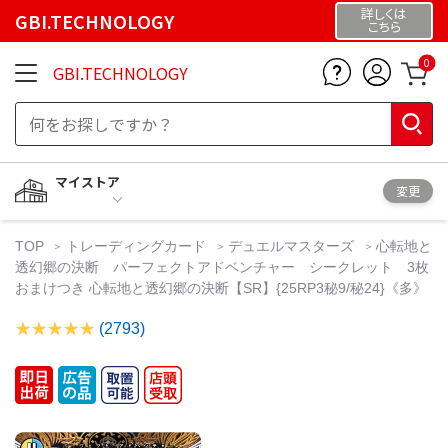
詳しくは
GBI.TECHNOLOGY
こちら
0
GBI.TECHNOLOGY
マイストア
変更
TOP
トレーディングカード
デュエルマスターズ
心転地と
透幻郷の決断 パーフェクトアドベンチャー シークレット 3枚
おまけつき 心転地と透幻郷の決断【SR】{25RP3秘9/秘24}《多》
(2793)