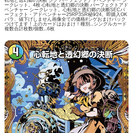
転地と透幻郷の決断 シク パーフェクトアドベンチャー シ
ークレット。4枚 心転地と透幻郷の決断 パーフェクトアド
ベンチャー シークレット。心転地と透幻郷の決断SECパ
ーフェクト・アドベンチャー25RP3SR秘9⁄24。即購入OK
バラ、値下げしません画像全ての価格#シゲおまけパック
つけてます！上のカードはおまけ！種別...シングルカード
複数合計枚数/個数...6枚