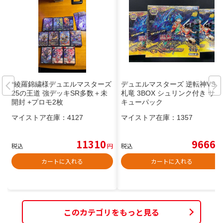
*綾羅錦繍様デュエルマスターズ
デュエルマスターズ 逆転神VS切
25の王道 強デッキSR多数＋未
札竜 3BOX シュリンク付き サン
開封 +プロモ2枚
キューパック
マイストア在庫：
4127
マイストア在庫：
1357
11310
9666
税込
円
税込
円
カートに入れる
カートに入れる
このカテゴリをもっと見る