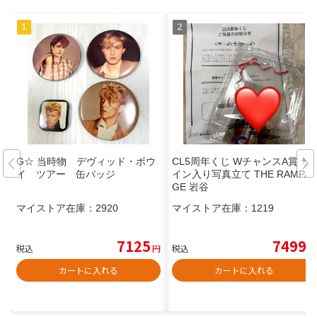
G☆ 当時物 デヴィッド・ボウ
CL5周年くじ WチャンスA賞 サ
イ ツアー 缶バッジ
イン入り写真立て THE RAMPA
GE 岩谷
マイストア在庫：
2920
マイストア在庫：
1219
7125
7499
税込
円
税込
円
カートに入れる
カートに入れる