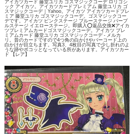
アイカツカード 藤堂ユリカ ゴスマジックコーデ ロリゴシ
ック アイカツ。アイカツカードプレミアム 藤堂ユリカ ゴ
スマジックコーデ｜Yahoo。アイカツ アイカツカードプレ
ミア 藤堂ユリカ ゴスマジックコーデ。ゴスマジックコー
デです。アイカツ ピンクステージ ブルーステージ パープ
ルステージ イエローステージ。即購入⭕️返品交換❌アイカ
ツプレミアムカードゴスマジックコーデ。アイカツ プレ
ミアムカード 藤堂ユリカ ゴスマジックコーデ - メルカ
リ。昔のカードですので4つ角の白かけやバーコード上の
白かけが目立ちます。写真3、4枚目の写真で少し折れのよ
うな跡やボコッとなっている所があります。アイカツカー
ド 【レア】