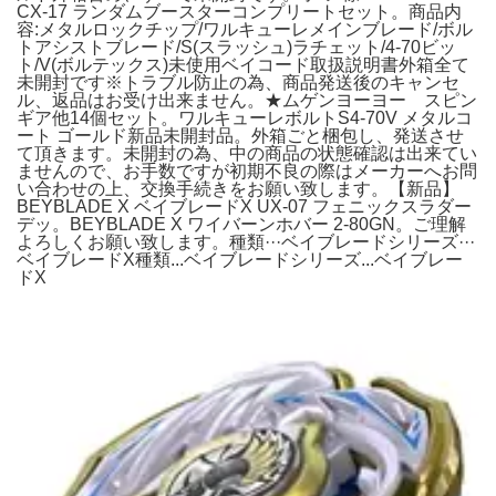
CX-17 ランダムブースターコンプリートセット。商品内
容:メタルロックチップ/ワルキューレメインブレード/ボル
トアシストブレード/S(スラッシュ)ラチェット/4-70ビッ
ト/V(ボルテックス)未使用ベイコード取扱説明書外箱全て
未開封です※トラブル防止の為、商品発送後のキャンセ
ル、返品はお受け出来ません。★ムゲンヨーヨー スピン
ギア他14個セット。ワルキューレボルトS4-70V メタルコ
ート ゴールド新品未開封品。外箱ごと梱包し、発送させ
て頂きます。未開封の為、中の商品の状態確認は出来てい
ませんので、お手数ですが初期不良の際はメーカーへお問
い合わせの上、交換手続きをお願い致します。【新品】
BEYBLADE X ベイブレードX UX-07 フェニックスラダー
デッ。BEYBLADE X ワイバーンホバー 2-80GN。ご理解
よろしくお願い致します。種類···ベイブレードシリーズ···
ベイブレードX種類...ベイブレードシリーズ...ベイブレー
ドX