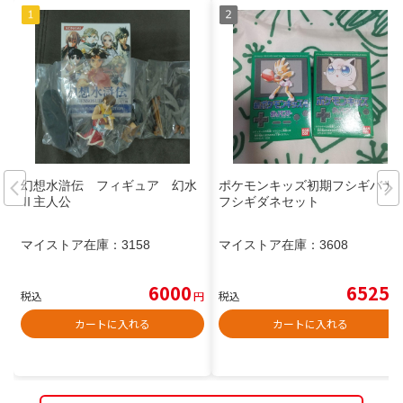
幻想水滸伝 フィギュア 幻水
ポケモンキッズ初期フシギバナ
Ⅱ主人公
フシギダネセット
マイストア在庫：
3158
マイストア在庫：
3608
6000
6525
税込
円
税込
円
カートに入れる
カートに入れる