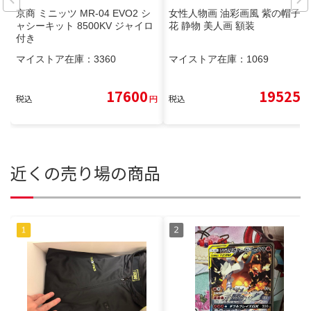
京商 ミニッツ MR-04 EVO2 シ
女性人物画 油彩画風 紫の帽子
ャシーキット 8500KV ジャイロ
花 静物 美人画 額装
付き
マイストア在庫：
3360
マイストア在庫：
1069
17600
19525
税込
円
税込
円
近くの売り場の商品