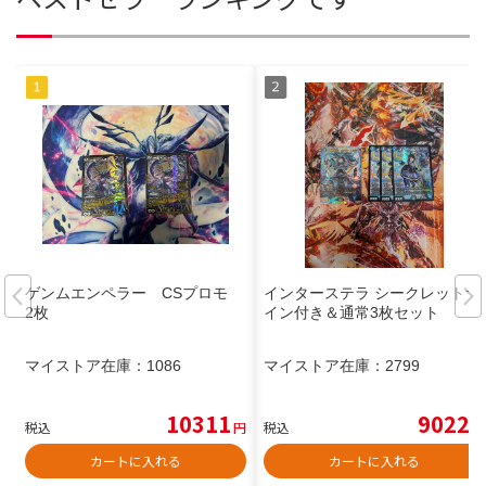
ゲンムエンペラー CSプロモ
インターステラ シークレットサ
2枚
イン付き＆通常3枚セット
マイストア在庫：
1086
マイストア在庫：
2799
10311
9022
税込
円
税込
円
カートに入れる
カートに入れる