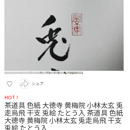
シェア
HOT !
茶道具 色紙 大徳寺 黄梅院 小林太玄 兎
走烏飛 干支 兎絵 たとう入 茶道具 色紙
大徳寺 黄梅院 小林太玄 兎走烏飛 干支
兎絵 たとう入