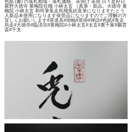
色紙 (書) の落札相場・落札価格。茶掛け 茶掛 日々是好日
紫野大徳寺 黄梅院住職 小林太玄 （真筆・新品。大徳寺 黄
梅院 小林太玄 和尚筆兎走烏飛兎絵直筆になりますたとう
入新品未使用になります保管品になりますのでご理解の方
宜しくお願いします#茶道具#掛軸#茶掛#禅語#色紙#兎走
烏走#大徳寺#臨済宗#黄梅院#小林太玄#太玄#裏千家#鵬雲
斎#干支