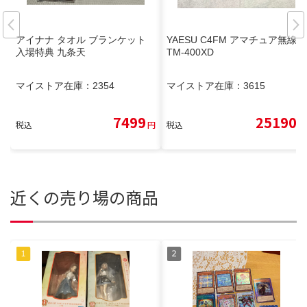
アイナナ タオル ブランケット
YAESU C4FM アマチュア無線 F
入場特典 九条天
TM-400XD
マイストア在庫：
2354
マイストア在庫：
3615
7499
25190
税込
円
税込
円
近くの売り場の商品