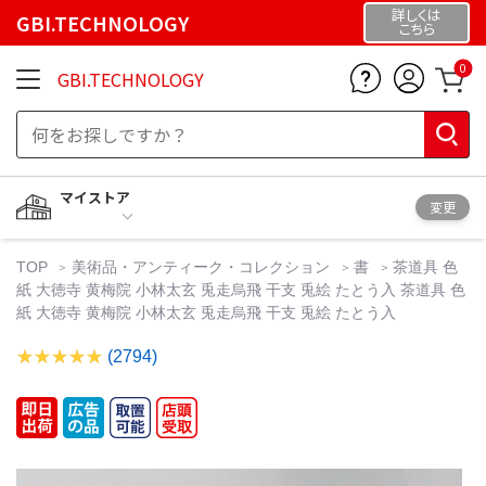
詳しくは
GBI.TECHNOLOGY
こちら
0
GBI.TECHNOLOGY
マイストア
変更
TOP
美術品・アンティーク・コレクション
書
茶道具 色
紙 大徳寺 黄梅院 小林太玄 兎走烏飛 干支 兎絵 たとう入 茶道具 色
紙 大徳寺 黄梅院 小林太玄 兎走烏飛 干支 兎絵 たとう入
(2794)