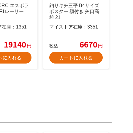
0RC エスポラ
釣りキチ三平 B4サイズ
(F1レーサー、
ポスター 額付き 矢口高
）
雄 21
ア在庫：
1351
マイストア在庫：
3351
19140
6670
円
円
税込
トに入れる
カートに入れる