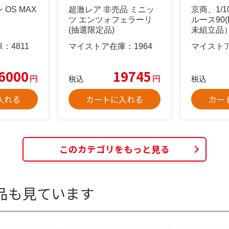
OS MAX
超激レア 非売品 ミニッ
京商、1/1
ツ エンツォフェラーリ
ルース90
(抽選限定品)
未組立品
庫：
4811
マイストア在庫：
1964
マイスト
6000
19745
円
円
税込
税込
入れる
カートに入れる
カー
このカテゴリをもっと見る
品も見ています