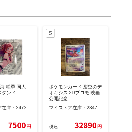
花海 咲季 同人
ポケモンカード 裂空のデ
スタンド
オキシス 3Dプロモ 映画
公開記念
ア在庫：
3473
マイストア在庫：
2847
7500
32890
円
円
税込