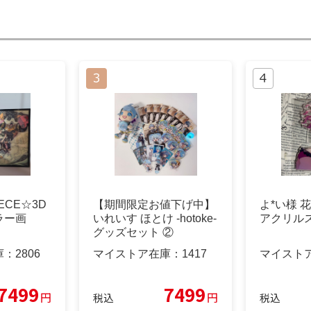
ECE☆3D
【期間限定お値下げ中】
よ*い様 
ラー画
いれいす ほとけ -hotoke-
アクリル
グッズセット ②
庫：
2806
マイストア在庫：
1417
マイスト
7499
7499
円
円
税込
税込