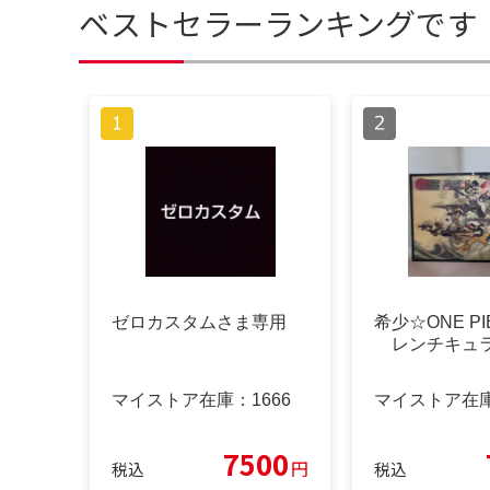
ベストセラーランキングです
ゼロカスタムさま専用
希少☆ONE PI
レンチキュ
マイストア在庫：
1666
マイストア在
7500
円
税込
税込