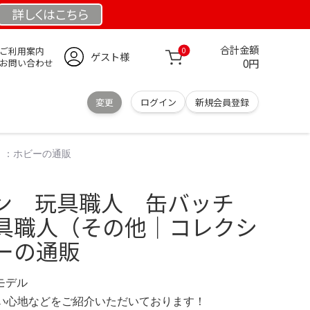
詳しくは
こちら
合計金額
ご利用案内
0
ゲスト様
0円
お問い合わせ
変更
ログイン
新規会員登録
）：ホビーの通販
ン 玩具職人 缶バッチ
具職人（その他｜コレクシ
ーの通販
定モデル
の使い心地などをご紹介いただいております！