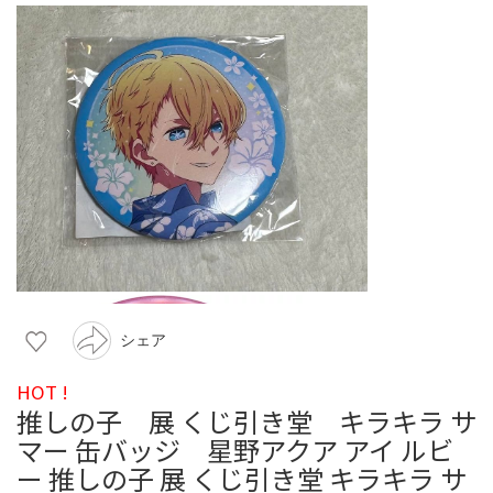
シェア
HOT !
推しの子 展 くじ引き堂 キラキラ サ
マー 缶バッジ 星野アクア アイ ルビ
ー 推しの子 展 くじ引き堂 キラキラ サ