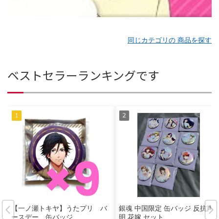
同じカテゴリの 商品を探す
ベストセラーランキングです
【一ノ瀬トキヤ】うたプリ バ
銀魂 中国限定 缶バッジ 反抗声
ースデー 缶バッジ
明 花嫁 セット