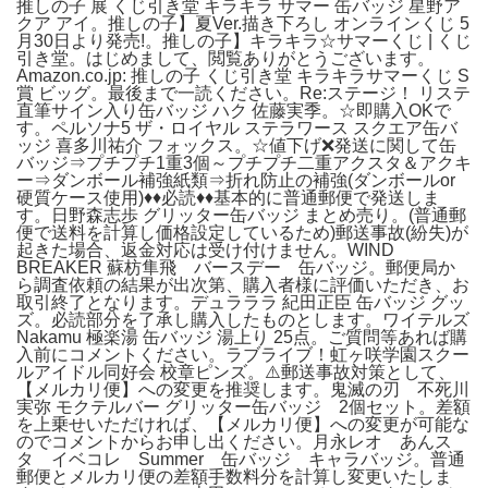
推しの子 展 くじ引き堂 キラキラ サマー 缶バッジ 星野ア
クア アイ。推しの子】夏Ver.描き下ろし オンラインくじ 5
月30日より発売!。推しの子】キラキラ☆サマーくじ | くじ
引き堂。はじめまして、閲覧ありがとうございます。
Amazon.co.jp: 推しの子 くじ引き堂 キラキラサマーくじ S
賞 ビッグ。最後まで一読ください。Re:ステージ！ リステ
直筆サイン入り缶バッジ ハク 佐藤実季。☆即購入OKで
す。ペルソナ5 ザ・ロイヤル ステラワース スクエア缶バ
ッジ 喜多川祐介 フォックス。☆値下げ❌発送に関して缶
バッジ⇒プチプチ1重3個～プチプチ二重アクスタ＆アクキ
ー⇒ダンボール補強紙類⇒折れ防止の補強(ダンボールor
硬質ケース使用)♦️♦️必読♦️♦️基本的に普通郵便で発送しま
す。日野森志歩 グリッター缶バッジ まとめ売り。(普通郵
便で送料を計算し価格設定しているため)郵送事故(紛失)が
起きた場合、返金対応は受け付けません。WIND
BREAKER 蘇枋隼飛 バースデー 缶バッジ。郵便局か
ら調査依頼の結果が出次第、購入者様に評価いただき、お
取引終了となります。デュラララ 紀田正臣 缶バッジ グッ
ズ。必読部分を了承し購入したものとします。ワイテルズ
Nakamu 極楽湯 缶バッジ 湯上り 25点。ご質問等あれば購
入前にコメントください。ラブライブ！虹ヶ咲学園スクー
ルアイドル同好会 校章ピンズ。⚠️郵送事故対策として、
【メルカリ便】への変更を推奨します。鬼滅の刃 不死川
実弥 モクテルバー グリッター缶バッジ 2個セット。差額
を上乗せいただければ、【メルカリ便】への変更が可能な
のでコメントからお申し出ください。月永レオ あんス
タ イベコレ Summer 缶バッジ キャラバッジ。普通
郵便とメルカリ便の差額手数料分を計算し変更いたしま