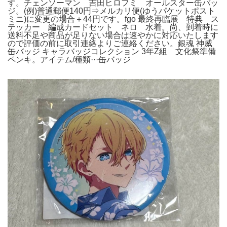
す。チェンソーマン 吉田ヒロフミ オールスター缶バッ
ジ。(例)普通郵便140円⇒メルカリ便(ゆうパケットポスト
ミニ)に変更の場合＋44円です。fgo 最終再臨展 特典 ス
テッカー 編成カードセット ネロ 水着。尚、到着時に
送料不足や商品が足りない場合は速やかに対応いたします
ので評価の前に取引連絡よりご連絡ください。銀魂 神威
缶バッジ キャラバッジコレクション 3年Z組 文化祭準備
ペンキ。アイテム/種類···缶バッジ