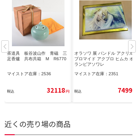
茶道具 板谷波山作 青磁 三
オラソワ 展 バンドル アクリル
足香爐 共布共箱 M R6770
ブロマイド アクブロ ヒムカ オ
ランピアソワレ
マイストア在庫：
2536
マイストア在庫：
2351
32118
7499
税込
円
税込
円
近くの売り場の商品