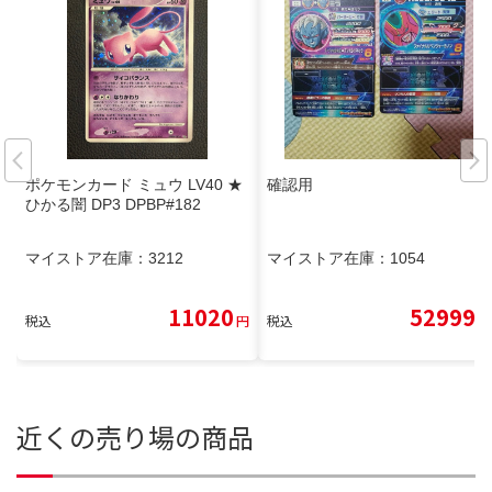
ポケモンカード ミュウ LV40 ★
確認用
ひかる闇 DP3 DPBP#182
マイストア在庫：
3212
マイストア在庫：
1054
11020
52999
税込
円
税込
円
近くの売り場の商品