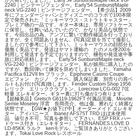
が入荷いたしました。Early'54 Sunburst/Maple neck VG-
2240｜ビンテージフェンダー。Early'54 Sunburst/Maple
neck VG-2240｜ビンテージフェンダー。【希少品】2009
年にフェンダージャパンとディズニーのコラボで100本限
定で発売された「ミッキーマウス・ストラトキャスター」
プレミア物の一品です。ギター本体は、専用ソフトケース
に保管し、仕舞い込んでいたので、かなり美品な状態で
す。今回出品の為、アンプに繋いで動作確認を行っており
ますが、全く問題ありません。(写真)定規を当てて撮影し
ましたので参考にして下さい。ミッキーマウスの顔部分も
傷無く美品です。発送はヤマト運輸の たのメル便200を
利用して発送する予定でおりますので、梱包や発送途中事
故に対応依頼します。。Early'54 Sunburst/Maple neck
VG-2240｜ビンテージフェンダー。私が娘用に購入したの
ですが、数回弾いて練習を辞めてしまいました。Yamaha
Pacifica 612VII fm ブラック。Epiphone Casino Coupe
エピフォン カジノ クーペ。購入保証書、別売りの肩ベ
ルトもお付け(写真)致します。Fender Custom Shop 1956
レリック エリッククラプトン。Lorecrow LCG-002 7弦
軽量 エレキギター。ギター裏に打ち傷が1つ有ります。​
【超極美品】Gretsch G6119-1962FT 付属品完備。Mosrite
Semie Moseley 浮雲 長岡亮介。他は傷、擦れなく綺麗な
状態です。【GW★お値下げ中】オーダーメイド エレキギ
ター。アイバニーズ Ibanez AFS75T TRD ほぼ未使用
品 値引き不可。写真を参照して下さい。ESP FRX ハー
ドケース付き（エレキギター）。FERNANDES LOVE D
LD-85KK ラルク kenモデル。ご覧頂きありがとうござい
ます。Tokai Love Rock レスポール