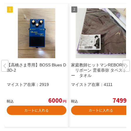
【高橋さま専用】BOSS Blues D
家庭教師ヒットマンREBORN！
BD-2
リボーン 雲雀恭弥 タペストリ
ー タオル
マイストア在庫：
2919
マイストア在庫：
4111
6000
7499
税込
円
税込
円
カートに入れる
カートに入れる