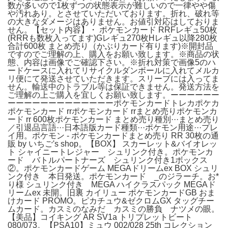
数が多いので1枚ずつの状態表示が難しいので一律やや傷
や汚れあり。とさせていただいております。折れ、破れ等
の大きなダメージはありません。お値引対応はしておりま
せん。【セット内容】・ ポケモンカード RRFレギュ50枚
(RRRも数枚入ってます)Gレギュ270枚Hレギュ以降280枚
合計600枚 まとめ売り（かぶりカード有ります)※開封品
ですのでご理解の上、購入をお願い致します。※商品の状
態、内容は画像でご確認下さい。※折れ対策で画像5のハ
ードケースに入れてリサイクルダンボールに入れてメルカ
リ便にて発送させていただきます。スリーブには入ってま
せん。輸送中のトラブル等は保証できません。発送方法を
ご理解の上ご購入を宜しくお願い致します。ーーーーーー
ーーーーーーーーーーーーーポケモンカードトレカポケカ
ポケモンカード rrポケモンカード rrまとめ売りポケモンカ
ード rr 600枚ポケモンカード まとめ売り種別···まとめ売り
／引退品言語···日本語版カード種類···ポケモン用途···プレ
イ用。ポケモン - ポケモンカードまとめ売り RR 30枚の通
販 by いちご's shop。【BOX】 スカーレット&バイオレッ
ト シャイニートレジャー シュリンク付き。ポケモンカ
ード バトルパートナーズ シュリンク付き1ボックス
②。ポケモンカードゲーム MEGAドリームex BOX シュリ
ンク付き 本日発送。ポケモンカード _のジラーチ。お*
り様 シュリンク付き MEGA ハイクラスパック MEGAド
リームex 未開。旧裏 カイリュー ポケモンカードGB おま
けカード PROMO。ピカチュウ&ゼクロムGX タッグチー
ムカード。カスミのなみだ カスミの勝負 ナツメの眼。
【美品】コイキング AR SV1a トリプレットビート
080/073。【PSA10】ミュウ 002/028 25th コレクション