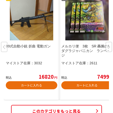
89式自動小銃 折曲 電動ガン
メルカリ便 3枚 SR 轟腕のR
ダグラジャパニカン ランベー
ジ
マイストア在庫：
3032
マイストア在庫：
2611
16820
7499
税込
円
税込
円
カートに入れる
カートに入れる
このカテゴリをもっと見る