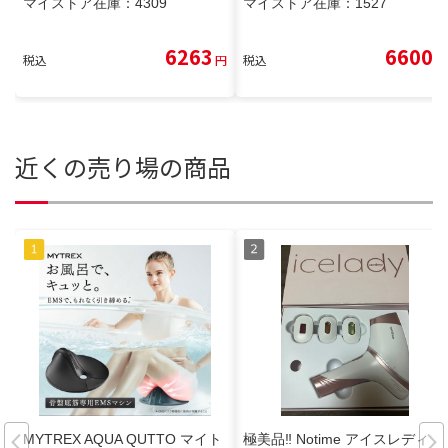
マイストア在庫：
4309
マイストア在庫：
1527
6263
6600
税込
円
税込
円
近くの売り場の商品
MYTREX AQUA QUTTO マイト
極美品‼️ Notime アイスレディ S