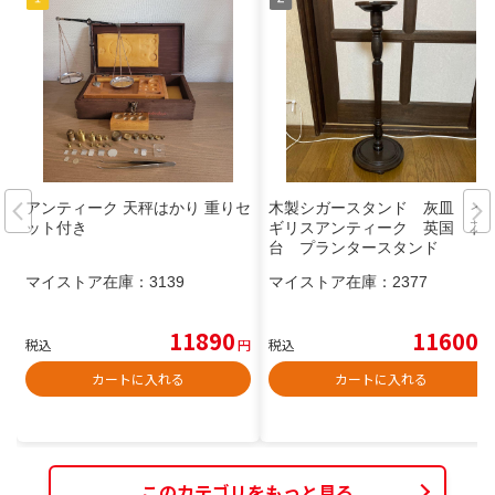
アンティーク 天秤はかり 重りセ
木製シガースタンド 灰皿 イ
ット付き
ギリスアンティーク 英国 花
台 プランタースタンド
マイストア在庫：
3139
マイストア在庫：
2377
11890
11600
税込
円
税込
円
カートに入れる
カートに入れる
このカテゴリをもっと見る