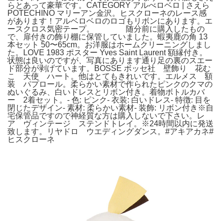
らとあって豪華です。CATEGORY アルべロベロ | さえら
POTECHINO マリーアン金沢。ヒスクローネのレース感
があります！アルベロベロのロゴもリボンにあります。エ
ースクロス気密テープ。 随分前に購入したもの
で、扉付きの飾り棚に保管していました。蝦夷鹿の角 13
本セット 50〜65cm。お洋服はホームクリーニングしまし
た。LOVE 1983 ポスター Yves Saint Laurent 額縁付き。
状態は良いのですが、写真にあります通り足の裏のスエー
ド部分が剥げています。BOSSE ボッセ社 壁飾り 花む
こ 天使 ハート。他はとてもきれいです。エルメス 額
装 パプロール。柔らかい素材で作られたピンクのクマの
ぬいぐるみ、白いドレスとリボン付き。着物ボトルカバ
ー 2着セット。- 色: ピンク- 衣装: 白いドレス- 特徴: 目を
閉じたデザイン- 素材: 柔らかい素材- 装飾: リボン付き※自
宅保管品ですので神経質な方は購入しないで下さい。レ
ア ヴィンテージ ステンドトレイ。※24時間以内に発送
致します。リヤドロ ウエディングダンス。#アキアカネ#
ヒスクローネ