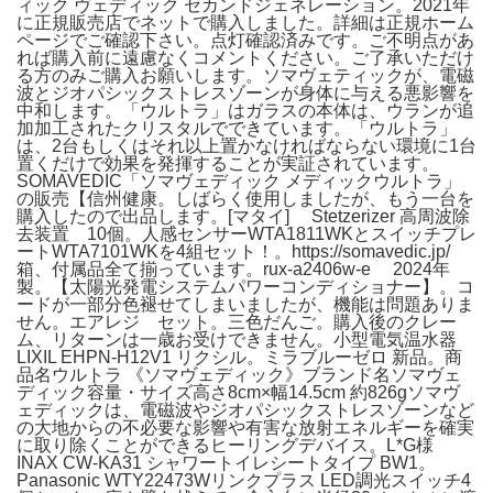
ィック ヴェディック セカンドジェネレーション。2021年
に正規販売店でネットで購入しました。詳細は正規ホーム
ページでご確認下さい。点灯確認済みです。ご不明点があ
れば購入前に遠慮なくコメントください。ご了承いただけ
る方のみご購入お願いします。ソマヴェティックが、電磁
波とジオパシックストレスゾーンが身体に与える悪影響を
中和します。「ウルトラ」はガラスの本体は、ウランが追
加加工されたクリスタルでできています。「ウルトラ」
は、2台もしくはそれ以上置かなければならない環境に1台
置くだけで効果を発揮することが実証されています。
SOMAVEDIC「ソマヴェディック メディックウルトラ」
の販売【信州健康。しばらく使用しましたが、もう一台を
購入したので出品します。[マタイ] Stetzerizer 高周波除
去装置 10個。人感センサーWTA1811WKとスイッチプレ
ートWTA7101WKを4組セット！。https://somavedic.jp/
箱、付属品全て揃っています。rux-a2406w-e 2024年
製。【太陽光発電システムパワーコンディショナー】。コ
ードが一部分色褪せてしまいましたが、機能は問題ありま
せん。エアレジ セット。三色だんご。購入後のクレー
ム、リターンは一歳お受けできません。小型電気温水器
LIXIL EHPN-H12V1 リクシル。ミラブルーゼロ 新品。商
品名ウルトラ 《ソマヴェディック》ブランド名ソマヴェ
ディック容量・サイズ高さ8cm×幅14.5cm 約826gソマヴ
ェディックは、電磁波やジオパシックストレスゾーンなど
の大地からの不必要な影響や有害な放射エネルギーを確実
に取り除くことができるヒーリングデバイス。L*G様
INAX CW-KA31 シャワートイレシートタイプ BW1。
Panasonic WTY22473Wリンクプラス LED調光スイッチ4