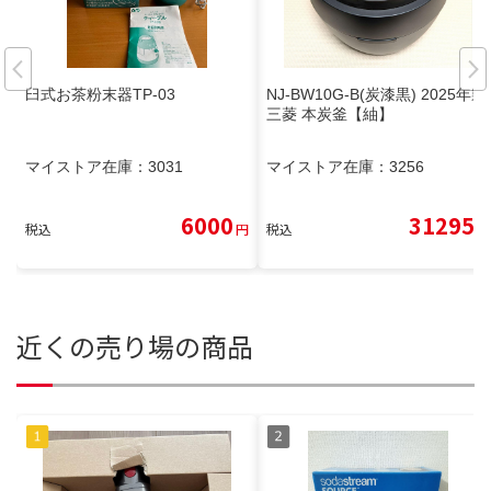
臼式お茶粉末器TP-03
NJ-BW10G-B(炭漆黒) 2025年製
三菱 本炭釜【紬】
マイストア在庫：
3031
マイストア在庫：
3256
6000
31295
税込
円
税込
円
近くの売り場の商品