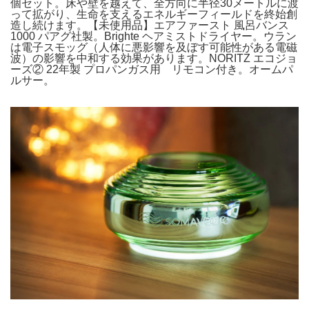
個セット。床や壁を越えて、全方向に半径30メートルに渡
って拡がり、生命を支えるエネルギーフィールドを終始創
造し続けます。【未使用品】エアファースト 風呂バンス
1000 パアグ社製。Brighte ヘアミストドライヤー。ウラン
は電子スモッグ（人体に悪影響を及ぼす可能性がある電磁
波）の影響を中和する効果があります。NORITZ エコジョ
ーズ② 22年製 プロパンガス用 リモコン付き。オームパ
ルサー。