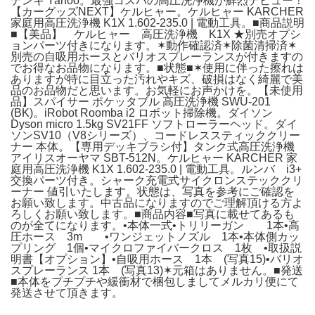
デンキ Yahoo。最強コスパの高圧洗浄機が鮮烈デビュー！
【カーグッズNEXT】ケルヒャー。ケルヒャー KARCHER
家庭用高圧洗浄機 K1X 1.602-235.0 | 電動工具。■商品説明
■【美品】 ケルヒャー 高圧洗浄機 K1X ★別売オプシ
ョンパーツ付きになります。✶動作確認済✶除菌清掃済✶
別売の自吸用ホースとバリオスプレーランスが付きますの
でお得なお品物になります。■状態■✶使用に伴った擦れは
ありますが特に目立った汚れやキズ、破損はなく綺麗で美
品のお品物だと思います。お気軽にお声かけを。【未使用
品】スパイサー ポケッタブル 高圧洗浄機 SWU-201
(BK)。iRobot Roomba i2 ロボット掃除機。ダイソン
Dyson micro 1.5kg SV21FF ソフトローラーヘッド。ダイ
ソンSV10（V8シリーズ）、コードレススティッククリー
ナー 本体。【専用デッキブラシ付】タンク式高圧洗浄機
アイリスオーヤマ SBT-512N。ケルヒャー KARCHER 家
庭用高圧洗浄機 K1X 1.602-235.0 | 電動工具。ルンバ i3+
交換パーツ付き。シャーク充電式サイクロンステッククリ
ーナー 値引いたします。状態は、写真を参考にご確認を
お願い致します。中古品になりますのでご理解頂ける方よ
ろしくお願い致します。■商品内容■写真に載せてあるも
のが全てになります。•本体一式•トリリーガン 1本•高
圧ホース 3m •ワンジェットノズル 1本•本体側カッ
プリング 1個•マイクロファイバークロス 1枚 •取扱説
明書【オプション】•自吸用ホース 1本 (写真15)•バリオ
スプレーランス 1本 (写真13)✶元箱はありません。■発送
■本体をプチプチや緩衝材で梱包しましてメルカリ便にて
発送させて頂きます。