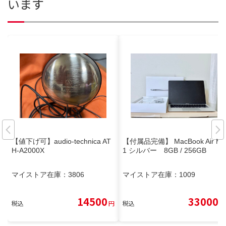
います
【値下げ可】audio-technica AT
【付属品完備】 MacBook Air M
H-A2000X
1 シルバー 8GB / 256GB
マイストア在庫：
3806
マイストア在庫：
1009
14500
33000
税込
円
税込
円