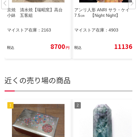
京焼 清水焼【瑞昭窯】高台
アンリ人形 ANRI サラ・ケイ 1
小鉢 五客組
7.5㎝ 【Night Night】
マイストア在庫：
2163
マイストア在庫：
4903
8700
11136
税込
円
税込
円
近くの売り場の商品