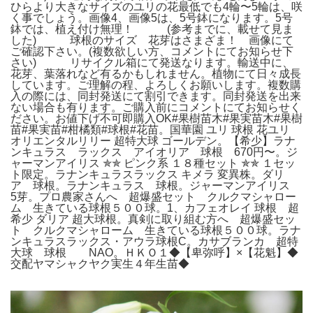
ひらより大きなサイズのユリの花最低でも4輪〜5輪は、咲
く事でしょう。画像4、画像5は、5号鉢になります。5号
鉢では、植え付け無理！ (参考までに、載せて見ま
した) 球根のサイズ 花芽はさまざま！ 画像にて
ご確認下さい。(複数欲しい方、コメントにてお知らせ下
さい) リサイクル箱にて発送なります。輸送中に、
花芽、葉落れなど有るかもしれません。植物にて日々成長
しています。ご理解の程、よろしくお願いします。複数購
入の際には、同封発送にて割引できます。同封発送を出来
ない場合も有ります。ご購入前にコメントにてお知らせく
ださい。お値下げ不可即購入OK#果樹苗木#果実苗木#果樹
苗#果実苗#柑橘類#球根#花苗。国華園 ユリ 球根 花ユリ
オリエンタルリリー 超特大球 ゴールデン。【希少】ラナ
ンキュラス ラックス アイオリア 球根 670円〜。ジ
ャーマンアイリス ✯✯ ピンク系 １８種セット ✯✯ １セッ
ト限定。ラナンキュラスラックス キメラ 変異株。ダリ
ア 球根。ラナンキュラス 球根。ジャーマンアイリス
5芽。プロ農家さんへ 超爆盛セット クルクマシャロー
ム 生きている球根５００球。1、カフェオレイ 球根 超
希少 ダリア 超大球根。真剣に取り組む方へ 超爆盛セッ
ト クルクマシャローム 生きている球根５００球。ラナ
ンキュラスラックス・アウラ球根C。カサブランカ 超特
大球 球根 NAO。ＨＫＯ１◆【卑弥呼】×【花魁】◆
交配ヤマシャクヤク実生４年生苗◆