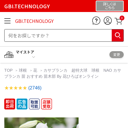
詳しくは
GBI.TECHNOLOGY
こちら
0
GBI.TECHNOLOGY
マイストア
変更
TOP
球根
花
カサブランカ 超特大球 球根 NAO カサ
ブランカ 苗 おすすめ 苗木部 By 花ひろばオンライン
(2746)