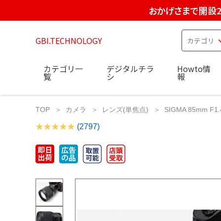
おかげさまで開設2
GBI.TECHNOLOGY
カテゴリ一
デジタルチラ
Howto情
覧
シ
報
TOP
カメラ
レンズ(単焦点)
SIGMA 85mm F
(2797)