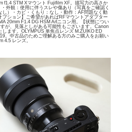
 STM Xマウント Fujifilm XF。描写力の高さか
購入【状態】・外観：使用に伴うスレや傷あり（写真をご確認く
なし）・カビ・くもり：なし・動作：AF問題なく動
オプション】ご希望があればRFマウントアダプター
20mm F1.4 DG HSM Artニコン用。【状態につい
ますが、見落としがある可能性もございます。Canon
ます。OLYMPUS 単焦点レンズ M.ZUIKO ED
N 超綺麗#419。中古品のためご理解ある方のみご購入をお願い
mm 4.5 レンズ。