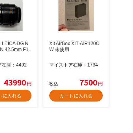
EICA DG N
Xit AirBox XIT-AIR120C
 42.5mm F1.
W 未使用
ア在庫：
4492
マイストア在庫：
1734
43990
7500
円
円
税込
トに入れる
カートに入れる