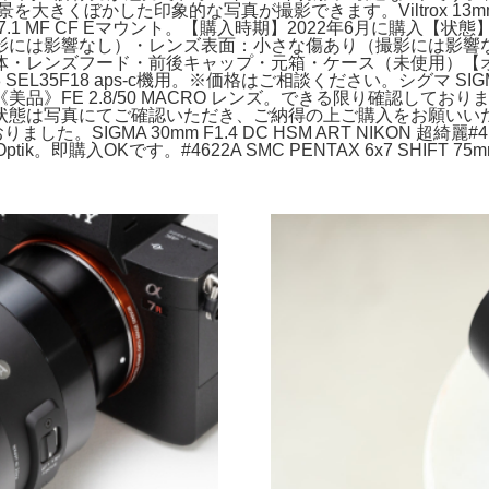
ぼかした印象的な写真が撮影できます。Viltrox 13mm f1.4
lex F7.1 MF CF Eマウント。【購入時期】2022年6月に
影には影響なし）・レンズ表面：小さな傷あり（撮影には影響
体・レンズフード・前後キャップ・元箱・ケース（未使用）【
EL35F18 aps-c機用。※価格はご相談ください。シグマ SIGMA 
》FE 2.8/50 MACRO レンズ。できる限り確認しており
テクター付。状態は写真にてご確認いただき、ご納得の上ご購入をお願いいたし
りました。SIGMA 30mm F1.4 DC HSM ART NIKO
 Optik。即購入OKです。#4622A SMC PENTAX 6x7 SHIFT 75