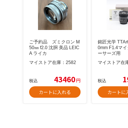
ご予約品 ズミクロン M
銘匠光学 TTArtis
50㎜ f2.0 沈胴 美品 LEIC
0mm F1.4
A ライカ
ーサーズ用
マイストア在庫：
2582
マイストア在
43460
1
円
税込
税込
カートに入れる
カートに