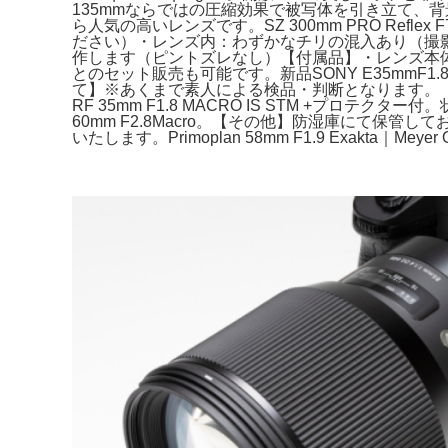
135mmならではの圧縮効果で被写体を引き立て、背景を大きく
ら人気の高いレンズです。SZ 300mm PRO Ref
ださい）・レンズ内：わずかなチリの混入あり（撮
作します（ピントズレなし）【付属品】・レンズ本
とのセット販売も可能です。新品SONY E35mmF1.8 S
て】※あくまで素人による検品・判断となります。《美品
RF 35mm F1.8 MACRO IS STM +プロ
60mm F2.8Macro。【その他】防湿庫にて保管してお
いたします。Primoplan 58mm F1.9 Exakta｜Meyer