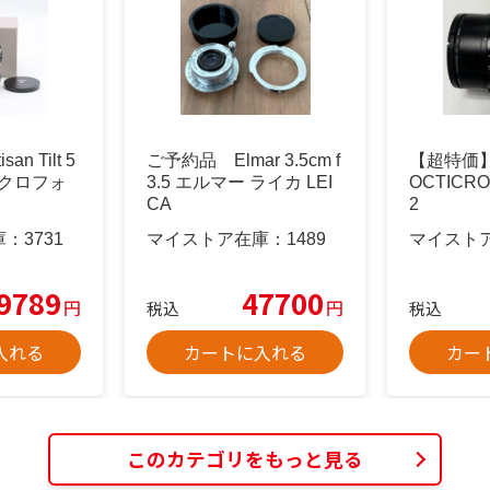
an Tilt 5
ご予約品 Elmar 3.5cm f
【超特価】L
マイクロフォ
3.5 エルマー ライカ LEI
OCTICRON
CA
2
庫：
3731
マイストア在庫：
1489
マイスト
9789
47700
円
円
税込
税込
入れる
カートに入れる
カー
このカテゴリをもっと見る