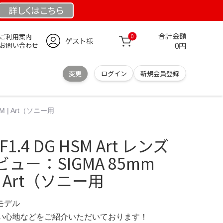
詳しくは
こちら
合計金額
ご利用案内
0
ゲスト様
0円
お問い合わせ
変更
ログイン
新規会員登録
SM | Art（ソニー用
F1.4 DG HSM Art レンズ
ュー：SIGMA 85mm
M | Art（ソニー用
定モデル
の使い心地などをご紹介いただいております！