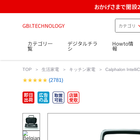
おかげさまで開設2
GBI.TECHNOLOGY
カテゴリ一
デジタルチラ
Howto情
覧
シ
報
TOP
生活家電
キッチン家電
Calphalon Intel
(2781)