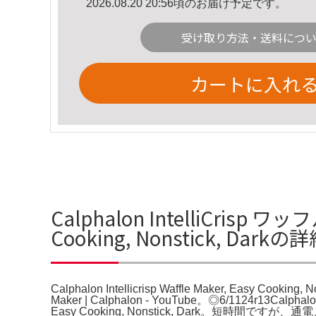
2026.08.20 20:56頃のお届け予定です。
受け取り方法・送料につ
カートに入れ
Calphalon IntelliCrisp ワッフ
Cooking, Nonstick, Dark
Calphalon Intellicrisp Waffle Maker, Easy Cooking, 
Maker | Calphalon - YouTube。◎6/1124r13Cal
Easy Cooking, Nonstick, Dark