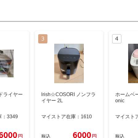
ドライヤー
lrish☆COSORI ノンフラ
ホームベー
イヤー 2L
onic
庫：
3349
マイストア在庫：
1610
マイスト
6000
6000
円
円
税込
税込