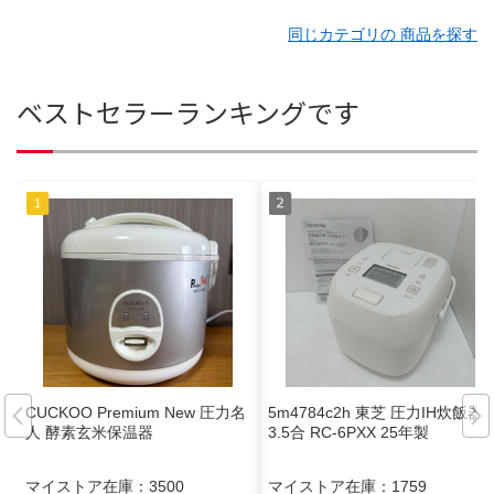
同じカテゴリの 商品を探す
ベストセラーランキングです
CUCKOO Premium New 圧力名
5m4784c2h 東芝 圧力IH炊飯器
人 酵素玄米保温器
3.5合 RC-6PXX 25年製
マイストア在庫：
3500
マイストア在庫：
1759