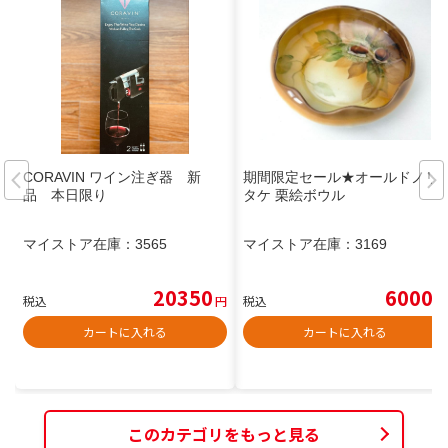
CORAVIN ワイン注ぎ器 新
期間限定セール★オールドノリ
品 本日限り
タケ 栗絵ボウル
マイストア在庫：
3565
マイストア在庫：
3169
20350
6000
税込
円
税込
円
カートに入れる
カートに入れる
このカテゴリをもっと見る