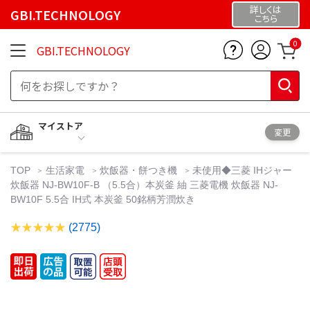
詳しくは
GBI.TECHNOLOGY
こちら
0
GBI.TECHNOLOGY
マイストア
変更
TOP
生活家電
炊飯器・餅つき機
未使用◆三菱 IHジャー
炊飯器 NJ-BW10F-B （5.5合）本炭釜 紬 三菱電機 炊飯器 NJ-
BW10F 5.5合 IH式 本炭釜 50銘柄芳潤炊き
(2775)