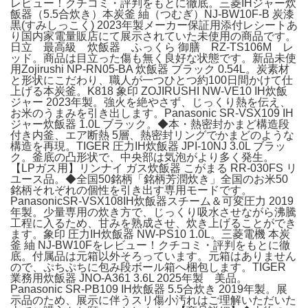
レビュー！クチコミ・評判をもとに徹底。三菱IHジャー炊
飯器（5.5合炊き）本炭釜 紬（つむぎ）NJ-BW10F-B 炭漆
黒(すみしっこく) 2023年製メーカー保証用添付レシートあ
り国内家電量販店にて展示されていた未使用の商品です。
日立 最高級 炊飯器 ふっくら 御膳 RZ-TS106M レ
ッド。商品は目立った傷も無く良好な状態です。新品未使
用Zojirushi NP-RN05-BA 炊飯器 ブラック 0.54L。炭素材
と形状にこだわり、職人が一つひとつ約100日間かけて仕
上げる本炭釜。K818 象印 ZOJIRUSHI NW-VE10 IH炊飯
ジャー 2023年製。強火を絶やさず、じっくり熱を伝え、
お米のうまみを引き出します。Panasonic SR-VSX109 IH
ジャー炊飯器 1.0L ブラック。◆本・熱密封かまど構造段
付き内釜、エア断熱 5層、熱密封リングでかまどのような
構造を再現。TIGER 圧力IH炊飯器 JPI-10NJ 3.0L ブラッ
ク。釜底の凸形状で、中央部は気泡がより多く発生。
【LPガス用】リンナイ ガス炊飯器 こがまる RR-030FS リ
ユース品。◆全国50銘柄「銘柄芳潤炊き」全国のお米50
銘柄それぞれの個性を引き出す専用モードです。
PanasonicSR-VSX108IH炊飯器スチーム＆可変圧力 2019
年製。少量専用の炊き方で、じっくり吸水させながら沸騰
工程に入るため、甘みを熟成させ、炊き上げることができ
ます。象印 圧力IH炊飯器 NW-PS10 1.0L。三菱電機 本炭
釜 紬 NJ-BW10Fをレビュー！クチコミ・評判をもとに徹
底。付属品は元箱以外そろっています。元箱はありません
ので、ぷちぷちに包み段ボール箱へ梱包します。TIGER
業務用炊飯器 JNO-A361 3.6L 2025年製 美品。
Panasonic SR-PB109 IH炊飯器 5.5合炊き 2019年製。展
示品のため、展示に伴うスリ傷小汚れはご理解いただいた