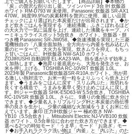
上でご購入をお願いいたします。【商品詳細】◆本物の
「炭」の贅沢な削り出し釜。ツインバード 3合 IH 炊飯器
ホワイト RM-D793 W 未使用。Panasonic 炊飯器 SR-AX1
470W。純度99.9%の炭素材料を贅沢に使用、厳しい品質
チェックにより選ばれた本炭釜だけが出荷されます。◆か
まど炊きごはんを実現する「連続沸騰」ふきこぼれるほど
の大火力で一気に温度を上げ、連続した沸騰をキープ。バ
ーミキュラライスポット5合炊き ホワイト。炊飯器・餅
つき機 Panasonic SR-JW058。◆急速沸騰を実現した三菱
電機独自の「八重全面加熱」全方向から内釜を包み込む八
重のヒーターで、大火力を実現。炊きムラを抑え、もちっ
と甘いごはんに。IH炊飯器 NW-SA10 ホワイト。
ZOJIRUSHI 自動調理 EL-KA23-WA。熱を逃がさず効率よ
く加熱します。◆泡昇り釜底底から、大泡を発生させ、お
米を押し上げる。TOSHIBA RC-10VRT 炊飯器 1.0L。
2023年製 Panasonic製炊飯器SR-R10A ホワイト。泡が昇
る激しい熱対流で、お米一粒一粒をよりふっくら炊き上げ
ます。◆うまみをごはんに戻す「スリム内ぶた」泡切れを
良くする構造で、うまみを素早く受け止めごはんに戻しま
す。IHジャー炊飯器 SHK-E5D63-W 5.5合炊き。TOSHIBA
RC-10VSR 炊飯器 1.0L。さらに、9通りの食感に炊き分け
できます。◆少量名人トリプルリングIHと本炭釜の熱伝導
率の良さを生かし、少量の繊細な火加減をうまくお米に伝
えています。象印 圧力IH炊飯ジャー 極め炊き NW-
YB10（5.5合炊き）。Mitsubishi Electric NJ-VVB100 炊飯
器 ホワイト。0.5合単位に合わせた炊き方ができます。◆
選べる2つの時短モード「うま早」モード「お急ぎ」モー
ド◆お手入れラクラク洗い物は「内釜」と「内ぶた」のた