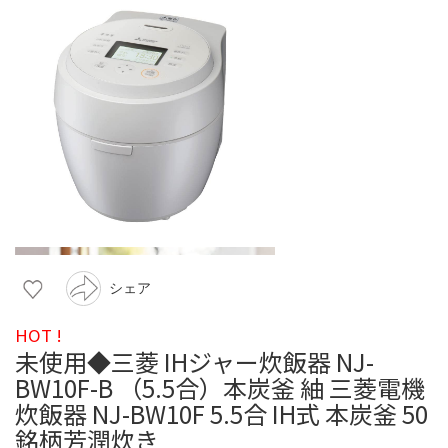
シェア
HOT !
未使用◆三菱 IHジャー炊飯器 NJ-
BW10F-B （5.5合）本炭釜 紬 三菱電機
炊飯器 NJ-BW10F 5.5合 IH式 本炭釜 50
銘柄芳潤炊き