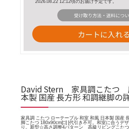
2026.08.22 12:12頃のお届け予定です。
受け取り方法・送料につ
カートに入れ
David Stern 家具調こ
本製 国産 長方形 和調継脚の
家具調 こたつ ローテーブル 和室 和風 日本製 国産
脚こたつ 180x90cm[□] [代引き不可。和室に合う
り。新型☆高さ調整4パターン 高級リビングこたつ1