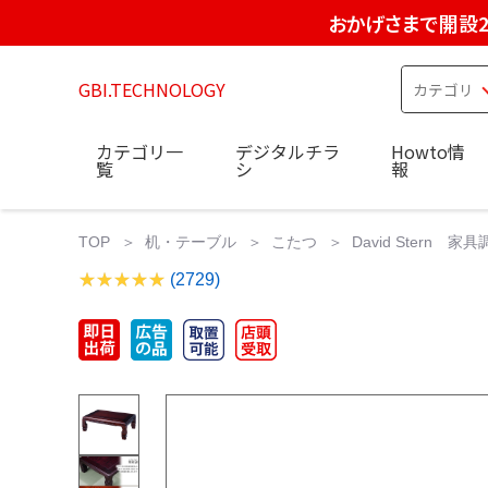
おかげさまで開設2
GBI.TECHNOLOGY
カテゴリ一
デジタルチラ
Howto情
覧
シ
報
TOP
机・テーブル
こたつ
David Ster
(2729)