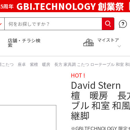
GBI.TECHNOLOGY 創業祭
5周年
マイストア
店舗・チラシ検
索
n 家具調こたつ 座卓 紫檀 暖房 長方 家具調 こたつ ローテーブル 和室 
HOT !
David St
檀 暖房 長方
ブル 和室 和風
継脚
※GBI.TECHNOLOGY 限