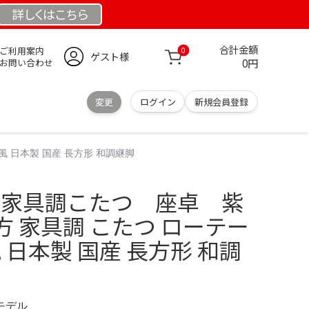
詳しくは
こちら
合計金額
ご利用案内
0
ゲスト様
0円
お問い合わせ
変更
ログイン
新規会員登録
和風 日本製 国産 長方形 和調継脚
ern 家具調こたつ 座卓 紫
 家具調 こたつ ローテー
 日本製 国産 長方形 和調
定モデル