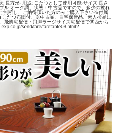
 長方形- 用途: こたつとして使用可能-サイズ:長さ
つテーブル オーク調。状態：中古品ですので、多少の擦れ
ご判断し、ご納得頂いた方のみご購入下さい※付属
cm こたつ布団付。※中古品、自宅保管品、素人検品に
セット。飛脚宅配便・飛脚ラージサイズ宅配便で関西から
nd/fare/faretable08.html?