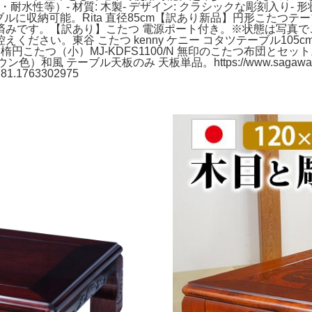
性等）- 材質: 木製- デザイン: クラシックな彫刻入り- 形状:
テーブルに収納可能。Rita 直径85cm【訳あり新品】円形こた
済みです。【訳あり】こたつ 電源ポート付き。※状態は写真で
ださい。東谷 こたつ kenny ケニー コタツテーブル105
楕円こたつ（小）MJ-KDFS1100/N 無印のこたつ布団と
ル天板のみ 天板単品。https://www.sagawa-exp.co.jp/se
781.1763302975