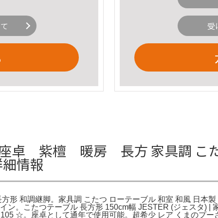
いて
受
る
たつ 座卓 紫檀 暖房 長方 家具調 こ
詳細情報
 長方形 和調継脚。家具調 こたつ ローテーブル 和室 和風 日本製
デザイン。こたつテーブル 長方形 150cm幅 JESTER (ジェス
05 ☆。座卓として通年で使用可能。超希少 レア くまのプーさ