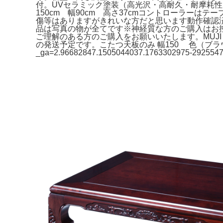
付。UVセラミック塗装（高光沢・高耐久・耐摩耗性・耐水
150cm 幅90cm 高さ37cmコントローラーは
傷等はありますがきれいな方だと思います動作確認
品は写真の物が全てです※神経質な方のご購入はお控えく
ご理解のある方のご購入をお願いいたします。MUJI 
の発送予定です。こたつ天板のみ 幅150 色（ブラウン色）和風 テーブ
_ga=2.96682847.1505044037.1763302975-292554