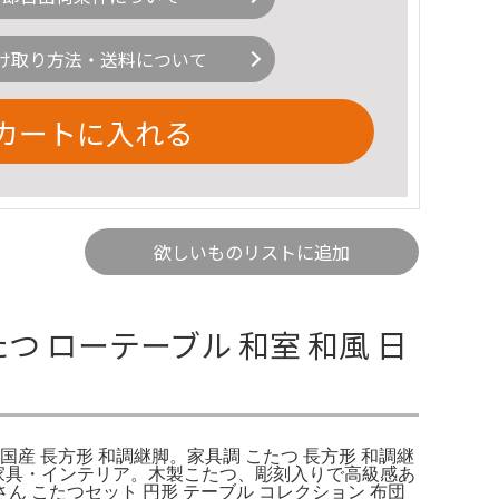
け取り方法・送料について
カートに入れる
欲しいものリストに追加
たつ ローテーブル 和室 和風 日
 国産 長方形 和調継脚。家具調 こたつ 長方形 和調継
タ) | 家具・インテリア。木製こたつ、彫刻入りで高級感あ
ん こたつセット 円形 テーブル コレクション 布団