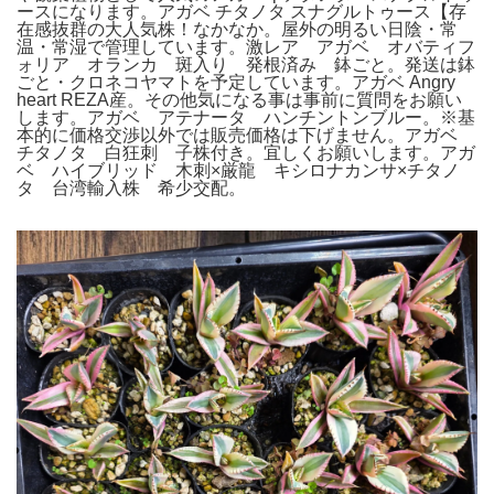
ースになります。アガベ チタノタ スナグルトゥース【存
在感抜群の大人気株！なかなか。屋外の明るい日陰・常
温・常湿で管理しています。激レア アガベ オバティフ
ォリア オランカ 斑入り 発根済み 鉢ごと。発送は鉢
ごと・クロネコヤマトを予定しています。アガベ Angry
heart REZA産。その他気になる事は事前に質問をお願い
します。アガベ アテナータ ハンチントンブルー。※基
本的に価格交渉以外では販売価格は下げません。アガベ
チタノタ 白狂刺 子株付き。宜しくお願いします。アガ
ベ ハイブリッド 木刺×厳龍 キシロナカンサ×チタノ
タ 台湾輸入株 希少交配。