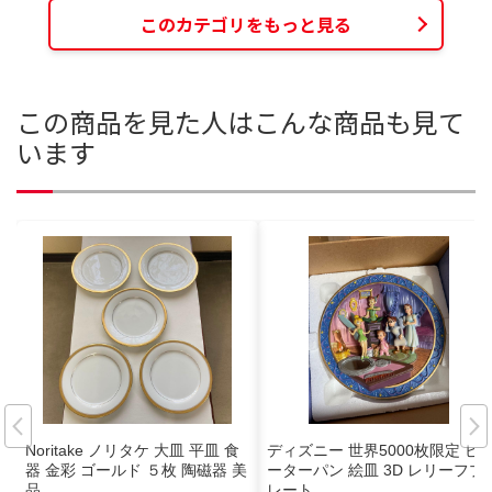
このカテゴリをもっと見る
この商品を見た人はこんな商品も見て
います
Noritake ノリタケ 大皿 平皿 食
ディズニー 世界5000枚限定 ピ
器 金彩 ゴールド ５枚 陶磁器 美
ーターパン 絵皿 3D レリーフプ
品
レート