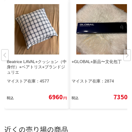
Beatrice LAVAL⭐︎クッション（中
⭐︎GLOBAL⭐︎新品〜文化包丁
身付）⭐︎ベアトリス⭐︎ブランドジ
ュリエ
マイストア在庫：
4577
マイストア在庫：
2874
6960
7350
税込
円
税込
円
近くの売り場の商品