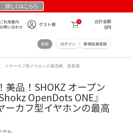
詳しくは
こちら
合計金額
ご利用案内
0
ゲスト様
0円
お問い合わせ
変更
ログイン
新規会員登録
レビュー、イヤーカフ型イヤホンの最高峰、装着感
美品！SHOKZ オープン
okz OpenDots ONE』
ヤーカフ型イヤホンの最高
定モデル