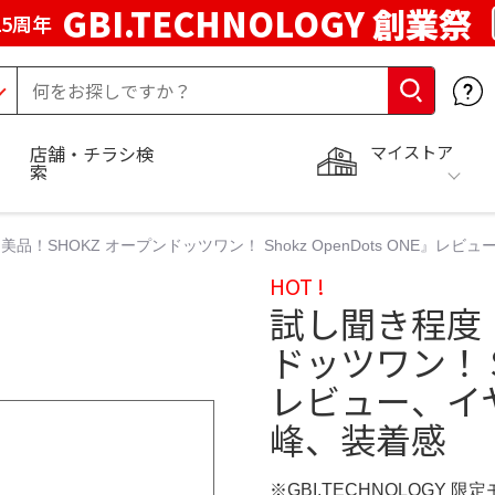
GBI.TECHNOLOGY 創業祭
5周年
マイストア
店舗・チラシ検
索
品！SHOKZ オープンドッツワン！ Shokz OpenDots ONE』
HOT !
試し聞き程度！
ドッツワン！ Sh
レビュー、イ
峰、装着感
※GBI.TECHNOLOGY 限