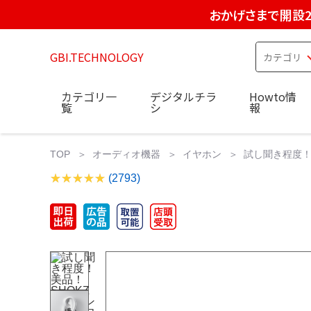
おかげさまで開設2
GBI.TECHNOLOGY
カテゴリ一
デジタルチラ
Howto情
覧
シ
報
TOP
オーディオ機器
イヤホン
試し聞き程度！美
(2793)