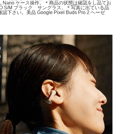
Nano ケース操作。＊商品の状態は確認をし品てお
O S/M ブラック サングラス。＊写真に出ている品
Google Pixel Buds Pro 2 ヘーゼ