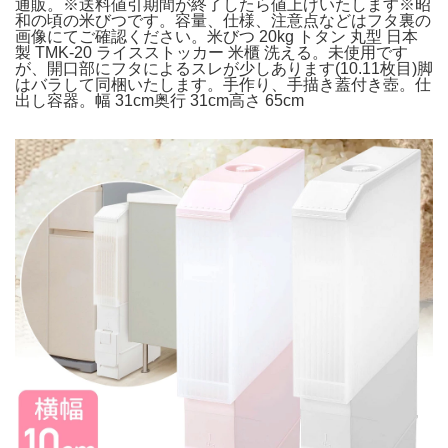
通販。※送料値引期間が終了したら値上げいたします※昭
和の頃の米びつです。容量、仕様、注意点などはフタ裏の
画像にてご確認ください。米びつ 20kg トタン 丸型 日本
製 TMK-20 ライスストッカー 米櫃 洗える。未使用です
が、開口部にフタによるスレが少しあります(10.11枚目)脚
はバラして同梱いたします。手作り、手描き蓋付き壺。仕
出し容器。幅 31cm奥行 31cm高さ 65cm