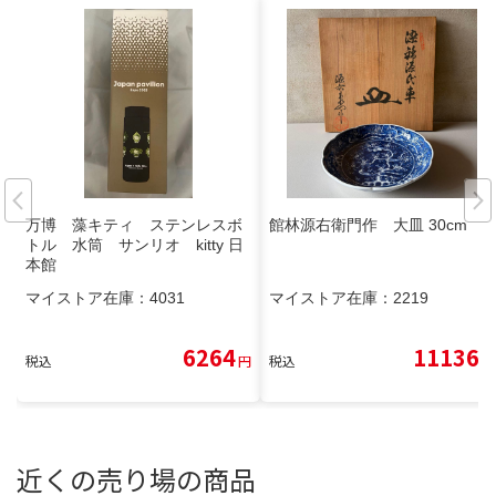
万博 藻キティ ステンレスボ
館林源右衛門作 大皿 30cm
トル 水筒 サンリオ kitty 日
本館
マイストア在庫：
4031
マイストア在庫：
2219
6264
11136
税込
円
税込
円
近くの売り場の商品