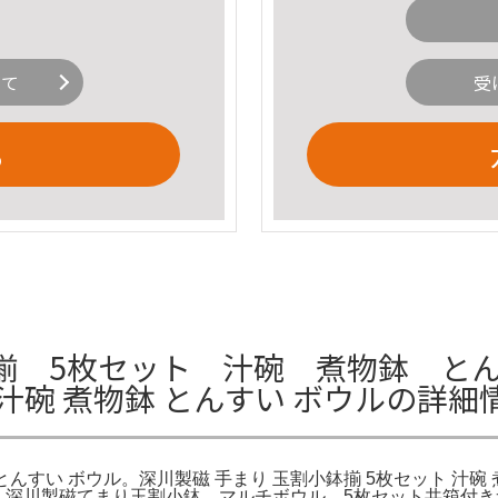
いて
受
る
揃 5枚セット 汁碗 煮物鉢 とん
 汁碗 煮物鉢 とんすい ボウルの詳細
 とんすい ボウル。深川製磁 手まり 玉割小鉢揃 5枚セット 汁碗
有田焼 深川製磁てまり玉割小鉢 マルチボウル 5枚セット共箱