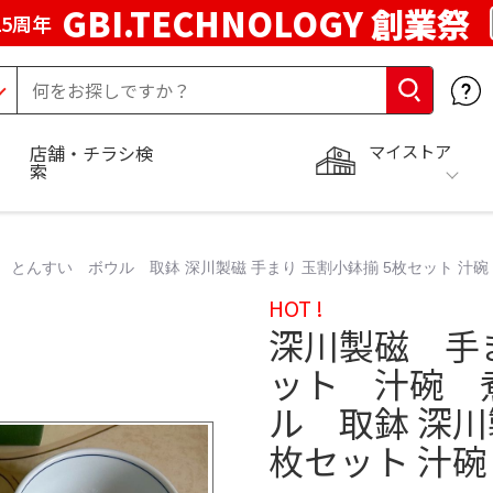
GBI.TECHNOLOGY 創業祭
5周年
マイストア
店舗・チラシ検
索
んすい ボウル 取鉢 深川製磁 手まり 玉割小鉢揃 5枚セット 汁碗 
HOT !
深川製磁 手
ット 汁碗 
ル 取鉢 深川
枚セット 汁碗