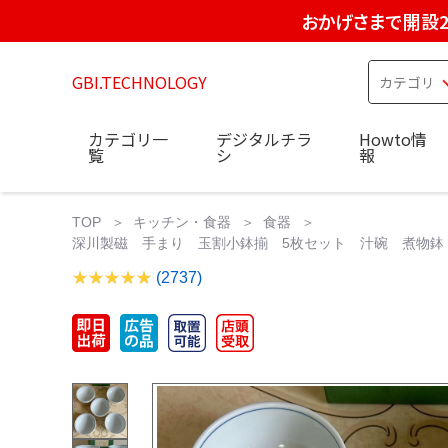
おかげさまで開設2
GBI.TECHNOLOGY
カテゴリ一
デジタルチラ
Howto情
覧
シ
報
TOP
キッチン・食器
食器
深川製磁 手まり 玉割小鉢揃 5枚セット 汁碗 煮物鉢 と
(2737)