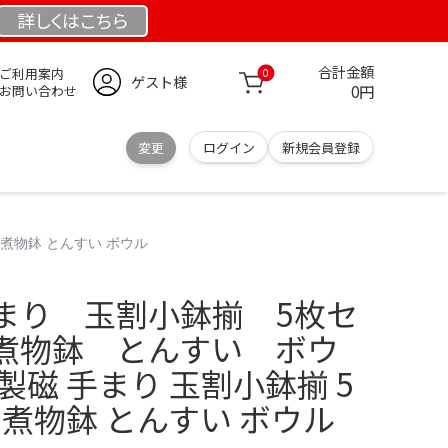
詳しくは
こちら
合計金額
ご利用案内
0
ゲスト様
0円
お問い合わせ
変更
ログイン
新規会員登録
煮物鉢 とんすい ボウル
まり 玉割小鉢揃 5枚セ
煮物鉢 とんすい ボウ
製磁 手まり 玉割小鉢揃 5
 煮物鉢 とんすい ボウル