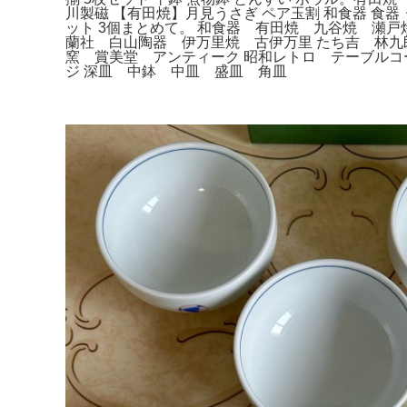
川製磁 【有田焼】月見うさぎ ペア玉割 和食器 食
ット 3個まとめて。 和食器 有田焼 九谷焼 瀬
蘭社 白山陶器 伊万里焼 古伊万里 たち吉 林
窯 賞美堂 アンティーク 昭和レトロ テーブルコ
ジ 深皿 中鉢 中皿 盛皿 角皿