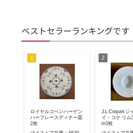
ベストセラーランキングです
ロイヤルコペンハーゲン
J.L Coquet
ハーフレースディナー皿
イ・コケ リム深皿
2枚
m3枚
マイストア在庫：
4620
マイストア在