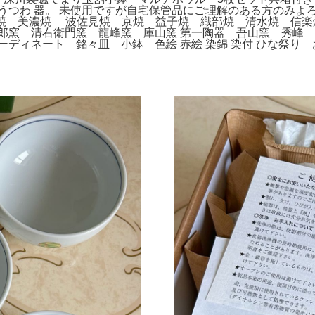
器 うつわ 器。 未使用ですが自宅保管品にご理解のある方のみ
戸焼 美濃焼 波佐見焼 京焼 益子焼 織部焼 清水焼 信楽
九郎窯 清右衛門窯 龍峰窯 庫山窯 第一陶器 吾山窯 秀峰
ーディネート 銘々皿 小鉢 色絵 赤絵 染錦 染付 ひな祭り