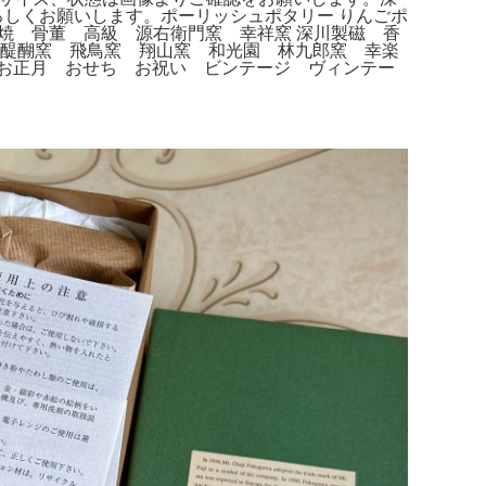
よろしくお願いします。ポーリッシュポタリー りんごポ
焼 骨董 高級 源右衛門窯 幸祥窯 深川製磁 香
 醍醐窯 飛鳥窯 翔山窯 和光園 林九郎窯 幸楽
 お正月 おせち お祝い ビンテージ ヴィンテー