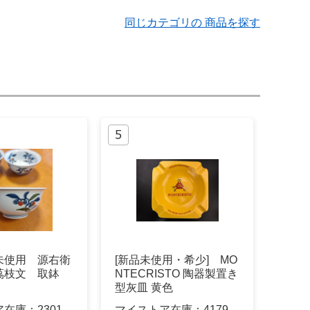
同じカテゴリの 商品を探す
未使用 源右衛
[新品未使用・希少] MO
茘枝文 取鉢
NTECRISTO 陶器製置き
型灰皿 黄色
ア在庫：
2301
マイストア在庫：
4179