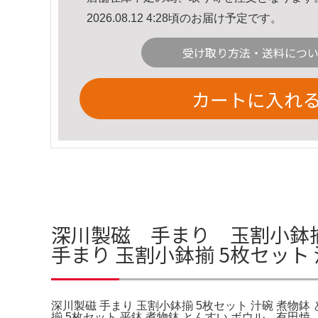
2026.08.12 4:28頃のお届け予定です。
受け取り方法・送料につ
カートに入れ
深川製磁 手まり 玉割小鉢
手まり 玉割小鉢揃 5枚セット
深川製磁 手まり 玉割小鉢揃 5枚セット 汁碗 煮物鉢
揃 5枚セット 平鉢 煮物鉢 とんすい ボウル。