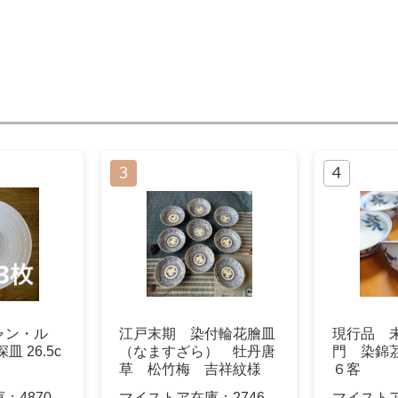
 ジャン・ル
江戸末期 染付輪花膾皿
現行品 
 26.5c
（なますざら） 牡丹唐
門 染錦
草 松竹梅 吉祥紋様
６客
9客
庫：
4870
マイストア在庫：
2746
マイスト