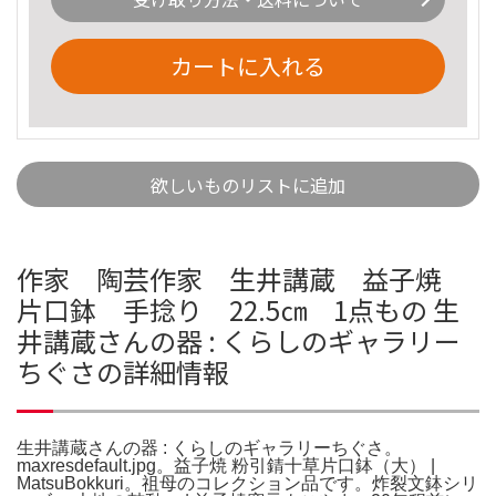
カートに入れる
欲しいものリストに追加
作家 陶芸作家 生井講蔵 益子焼
片口鉢 手捻り 22.5㎝ 1点もの 生
井講蔵さんの器 : くらしのギャラリー
ちぐさの詳細情報
生井講蔵さんの器 : くらしのギャラリーちぐさ。
maxresdefault.jpg。益子焼 粉引錆十草片口鉢（大） |
MatsuBokkuri。祖母のコレクション品です。炸裂文鉢シリ