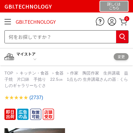
詳しくは
GBI.TECHNOLOGY
こちら
0
GBI.TECHNOLOGY
マイストア
変更
TOP
キッチン・食器
食器
作家 陶芸作家 生井講蔵 益
子焼 片口鉢 手捻り 22.5㎝ 1点もの 生井講蔵さんの器 : くら
しのギャラリーちぐさ
(2737)