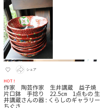
シェア
HOT !
作家 陶芸作家 生井講蔵 益子焼
片口鉢 手捻り 22.5㎝ 1点もの 生
井講蔵さんの器 : くらしのギャラリー
ちぐさ