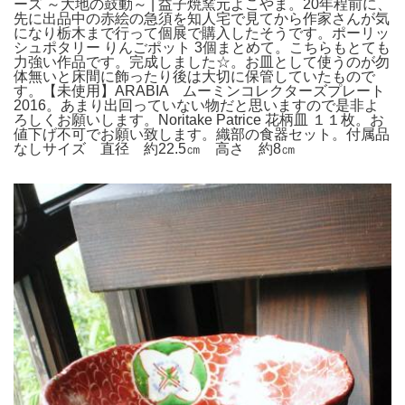
ーズ ～大地の鼓動～ | 益子焼窯元よこやま。20年程前に、
先に出品中の赤絵の急須を知人宅で見てから作家さんが気
になり栃木まで行って個展で購入したそうです。ポーリッ
シュポタリー りんごポット 3個まとめて。こちらもとても
力強い作品です。完成しました☆。お皿として使うのが勿
体無いと床間に飾ったり後は大切に保管していたもので
す。【未使用】ARABIA ムーミンコレクターズプレート
2016。あまり出回っていない物だと思いますので是非よ
ろしくお願いします。Noritake Patrice 花柄皿 １１枚。お
値下げ不可でお願い致します。織部の食器セット。付属品
なしサイズ 直径 約22.5㎝ 高さ 約8㎝