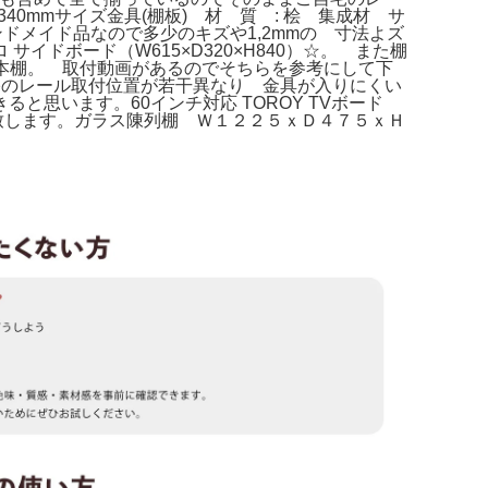
40mmサイズ金具(棚板) 材 質 : 桧 集成材 サ
 ハンドメイド品なので多少のキズや1,2mmの 寸法よズ
ドボード（W615×D320×H840）☆。 また棚
☆本棚。 取付動画があるのでそちらを参考にして下
 ご自宅のレール取付位置が若干異なり 金具が入りにくい
思います。60インチ対応 TOROY TVボード
い致します。ガラス陳列棚 Ｗ１２２５ｘＤ４７５ｘＨ