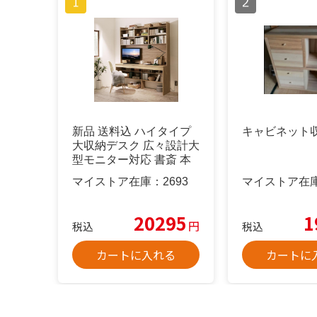
新品 送料込 ハイタイプ
キャビネット
大収納デスク 広々設計大
型モニター対応 書斎 本
棚
マイストア在庫：
2693
マイストア在
20295
1
円
税込
税込
カートに入れる
カートに