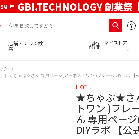
GBI.TECHNOLOGY 創業祭
5周年
マイストア
店舗・チラシ検
索
ック
ラボ ☆ちゃぶ☆さん 専用ページ(アーネストワン )フレームDIYラボ 【
HOT !
★ちゃぶ★さ
トワン )フレ
ん 専用ページ
DIYラボ 【