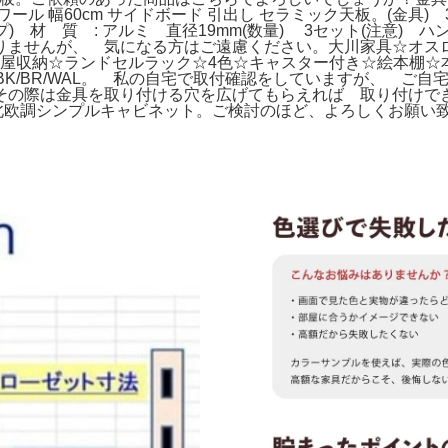
 幅60cm サイドボード 引出し セラミック天板。(金具) 3
パイプ) 材 質 : アルミ 直径19mm(数量) 3セット(注意)
せんが、 気になる方はご遠慮ください。大川家具☆オスロ サイ
部屋収納☆ランドセルラック☆4色☆キャスター付き☆絵本棚
140 BK/BR/WAL。 私の自宅で取付確認をしていますが、
の際は金具を取り付ける穴を広げてもらえれば 取り付けできると
ます。北欧調シンプルキャビネット。ご検討のほど、よろしくお願