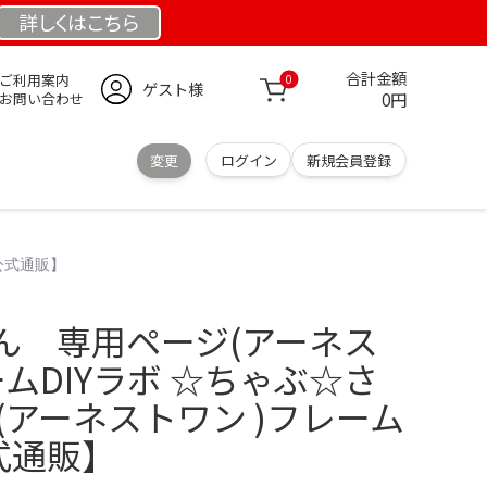
詳しくは
こちら
合計金額
ご利用案内
0
ゲスト様
0円
お問い合わせ
変更
ログイン
新規会員登録
公式通販】
ん 専用ページ(アーネス
ームDIYラボ ☆ちゃぶ☆さ
(アーネストワン )フレーム
公式通販】