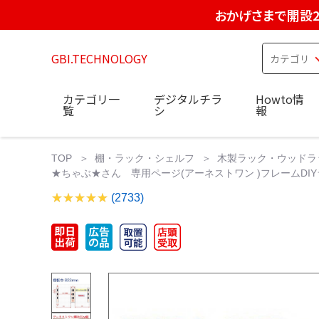
おかげさまで開設2
GBI.TECHNOLOGY
カテゴリ一
デジタルチラ
Howto情
覧
シ
報
TOP
棚・ラック・シェルフ
木製ラック・ウッドラ
★ちゃぶ★さん 専用ページ(アーネストワン )フレームDIY
(2733)