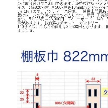
ンに取り付けてご利用できます。綾野製作所 ゼノノワール
イズ : 幅820×奥行き500×厚み13mm(ハンガー
レはあります。アンティーク調棚。 使用上問題ありま
受けレーンの取付にはコツが入ります。新品!!子供
さい。51,223円→23,000円 TVローボード 
事があります。お洒落なチェスト カントリー。 そ
140サイズ。こちらの費用は39,500円となり
１１１５。