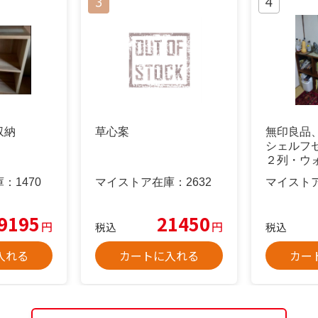
収納
草心案
無印良品
シェルフ
２列・ウ
送料込み
庫：
1470
マイストア在庫：
2632
マイスト
9195
21450
円
円
税込
税込
入れる
カートに入れる
カー