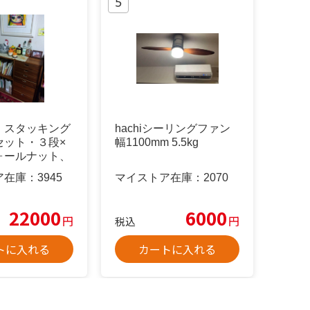
、スタッキング
hachiシーリングファン
セット・３段×
幅1100mm 5.5kg
ォールナット、
。
ア在庫：
3945
マイストア在庫：
2070
22000
6000
円
円
税込
トに入れる
カートに入れる