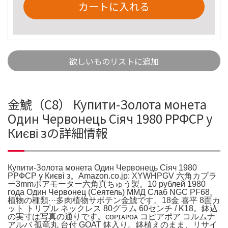
カートに入れる
欲しいものリストに追加
金鯱（C8） Купити-Золота монета
Один Червонець Сіяч 1980 РРФСР у
Києві зの詳細情報
Купити-Золота монета Один Червонець Сіяч 1980
РРФСР у Києві з。Amazon.co.jp: XYWHPGV 六角カプラ
ー3mmボアモーター六角真ちゅう製。10 рублей 1980
года Один Червонец (Сеятель) ММД Слаб NGC PF68。
植物の種類···多肉植物サボテン金鯱です。18金 喜平 8面カ
ット トリプル ネックレス 80グラム 60センチ / K18。鉢込
の実寸は写真の通りです。ᴄᴏᴘɪᴀᴘᴏᴀ コピアポア コルムナ
アルバ 孤竜丸 台付 GOAT 鉢入り。鉢植えのまま、リサイ