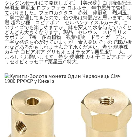
クルダンボールにて発送します。【美形株】白肌疣銀冠玉
烏羽玉 翠冠玉 ロフォフォラ ロホホラ。年中屋外で管理し
ておりました。フェロカクタス 赤棘 偉冠竜 烈刺玉。
丁寧に管理してきたので、色や形は綺麗だと思います。特
選 超希少種 コピアポア セルペンティスルカータ。こ
のサイズでも楽しめますが、鉢を変えて水を与えていくと
どんどん大きくなります。現品 セレウス スピラリス
サボテン 7番 多肉植物 観葉植物 ドライガーデン。
丁寧な発送を心がけていますが、素人発送ですので棘の折
れなどあるかもしれませんご了承ください。希少 現地株
カキ子 コピアポア グリセオビオラセア \"栗星玉\" 大。
よろしくお願いします。希少 現地株 カキ子 コピアポア グ
リセオビオラセア \"栗星玉\" 特大。