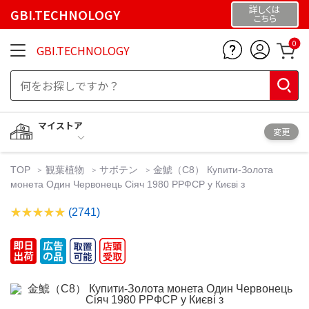
詳しくは
GBI.TECHNOLOGY
こちら
0
GBI.TECHNOLOGY
マイストア
変更
TOP
観葉植物
サボテン
金鯱（C8） Купити-Золота
монета Один Червонець Сіяч 1980 РРФСР у Києві з
(2741)