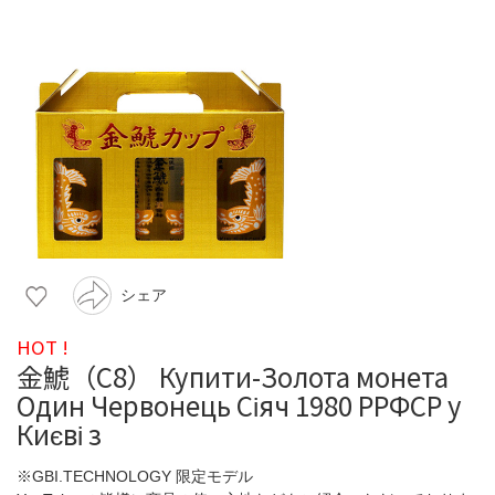
シェア
HOT !
金鯱（C8） Купити-Золота монета
Один Червонець Сіяч 1980 РРФСР у
Києві з
※GBI.TECHNOLOGY 限定モデル