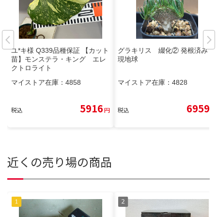
ユ*キ様 Q339品種保証 【カット
グラキリス 綴化② 発根済み
苗】モンステラ・キング エレ
現地球
クトロライト
マイストア在庫：
4858
マイストア在庫：
4828
5916
6959
税込
円
税込
円
近くの売り場の商品