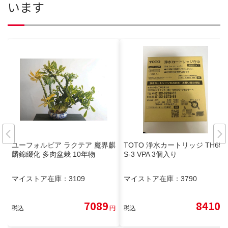
います
ユーフォルビア ラクテア 魔界麒
TOTO 浄水カートリッジ TH658
麟錦綴化 多肉盆栽 10年物
S-3 VPA 3個入り
マイストア在庫：
3109
マイストア在庫：
3790
7089
8410
税込
円
税込
円