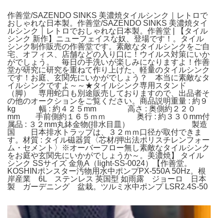
作善堂/SAZENDO SINKS 美濃焼タイルシンク｜レトロで
おしゃれな日本製。作善堂/SAZENDO SINKS 美濃焼タイ
ルシンク｜レトロでおしゃれな日本製。作善堂 | 【タイル
シンク 新作】ニューフェイスな奴、登場です！。タイル
シンク制作販売の作善堂です。素敵なタイルシンクをご自
宅、オフィス、店舗などの入り口に！ウイルス対策にいか
がでしょう。 毎日の手洗いが楽しみになりますよ！作善
堂が研究に研究を重ねて作り上げた、軽量のタイルシンク
です！お庭、玄関先にいかがでしょう？ 本当に素敵なタ
イルシンクですよ～～★タイルシンク専用スタンド
（脚） 専用蛇口も別途販売しておりますので、出品者そ
の他のオークションをご覧ください。商品説明重量 : 約９
kg 幅 : 約４２５mm 高さ : 奥側約２２０
mm 手前側約１６５ｍｍ 奥行 : 約３３０mm付
属品 : ３２mm丸鉢金物(排水目皿） 製造
国 日本排水トラップは、３２ｍｍ口径が取付できま
す。材質 : タイル磁器質〈芯材/押出法ポリスチレンフォー
ム・セメント〉※オーバーフロー無し素敵なタイルシンク
をお庭や玄関先にいかがでしょうか～。美濃焼】 タイル
シンク SSサイズ 金魚A（light-SS-0024）【作善堂。
KOSHINポンスター汚物用水中ポンプPX-550A 50Hz。根
岸産業 6L ステンレス 英国型 如雨露 ジョーロ 日本
製 ガーデニング 盆栽。ツルミ水中ポンプ LSR2.4S-50