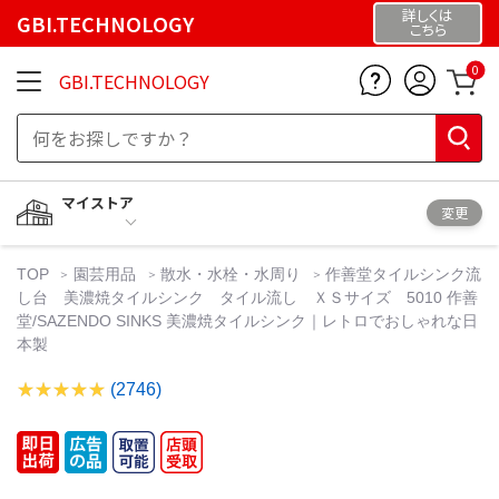
詳しくは
GBI.TECHNOLOGY
こちら
0
GBI.TECHNOLOGY
マイストア
変更
TOP
園芸用品
散水・水栓・水周り
作善堂タイルシンク流
し台 美濃焼タイルシンク タイル流し ＸＳサイズ 5010 作善
堂/SAZENDO SINKS 美濃焼タイルシンク｜レトロでおしゃれな日
本製
(2746)