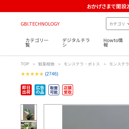
おかげさまで開設2
GBI.TECHNOLOGY
カテゴリ一
デジタルチラ
Howto情
覧
シ
報
TOP
観葉植物
モンステラ・ポトス
モンステラ
(2746)