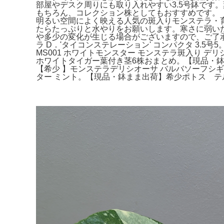
部屋やデスク周りにも取り入れやすい3.5号鉢です
もちろん、コレクション株としてもおすすめです。【
明るい空間によく映える人気の斑入りモンステラ・
たらたっぷりと水やりをお願いします。寒さに弱い
や多少の変化が生じる場合がございますので、ご了承
ラ D．'タイコンステレーション' コンパクタ 3.
MS001 ホワイトモンスター モンステラ斑入り デ
ホワイトタイガー葉付き茎6株おまとめ。【現品・鉢ま
【希少 】モンステラデリシオーサ バルバソーフシギ
ター ミント。【現品・鉢まま出荷】希少ポトス テ