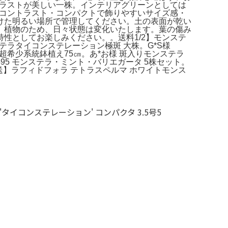
トラストが美しい一株。インテリアグリーンとしては
のコントラスト・コンパクトで飾りやすいサイズ感・
けた明るい場所で管理してください。土の表面が乾い
】植物のため、日々状態は変化いたします。葉の傷み
性としてお楽しみください。。送料1/2】モンステ
ステラタイコンステレーション極斑 大株。G*S様
ム超希少系統鉢植え75㎝。あ*お様 斑入りモンステラ
95 モンステラ・ミント・バリエガータ 5株セット。
発送】ラフィドフォラ テトラスペルマ ホワイトモンス