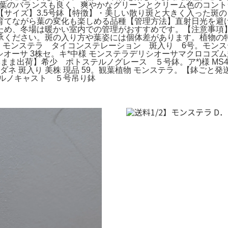
。葉のバランスも良く、爽やかなグリーンとクリーム色のコン
サイズ】3.5号鉢【特徴】・美しい散り斑と大きく入った斑
育てながら葉の変化も楽しめる品種【管理方法】直射日光を避
ため、冬場は暖かい室内での管理がおすすめです。【注意事項
ください。斑の入り方や葉姿には個体差があります。植物の特
5号5。モンステラ タイコンステレーション 斑入り 6号。モン
リシオーサ 3株セ。キ*中様 モンステラデリシオーサマクロコズ
ま出荷】希少 ポトステルノグレース ５号鉢。ア*)様 MS4
ダネ 斑入り 美株 現品 59。観葉植物 モンステラ。【鉢ごと
ルノキャスト ５号吊り鉢