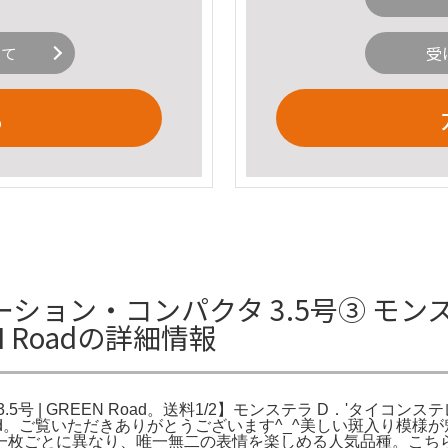
いて
受
る
ション・コンパクタ 3.5号③ モ
N Roadの詳細情報
 | GREEN Road。送料1/2】モンステラ D．'タイコンス
N Road。ご覧いただきありがとうございます^_^美しい斑入り
一枚ごとに異なり、唯一無二の表情を楽しめる人気品種。こち