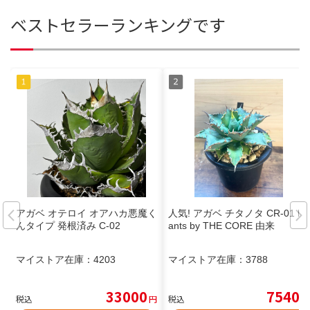
ベストセラーランキングです
アガベ オテロイ オアハカ悪魔く
人気! アガベ チタノタ CR-01 Pl
んタイプ 発根済み C-02
ants by THE CORE 由来
マイストア在庫：
4203
マイストア在庫：
3788
33000
7540
税込
円
税込
円