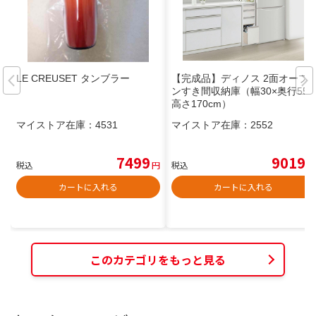
LE CREUSET タンブラー
【完成品】ディノス 2面オープ
ンすき間収納庫（幅30×奥行55x
高さ170cm）
マイストア在庫：
4531
マイストア在庫：
2552
7499
9019
税込
円
税込
円
カートに入れる
カートに入れる
このカテゴリをもっと見る