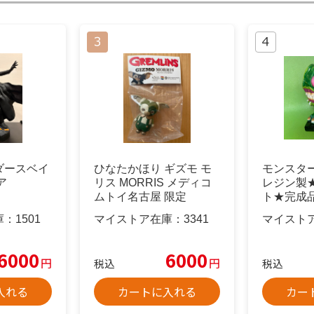
 ダースベイ
ひなたかほり ギズモ モ
モンスタ
ア
リス MORRIS メディコ
レジン製
ムトイ名古屋 限定
ト★完成
庫：
1501
マイストア在庫：
3341
マイスト
6000
6000
円
円
税込
税込
入れる
カートに入れる
カー