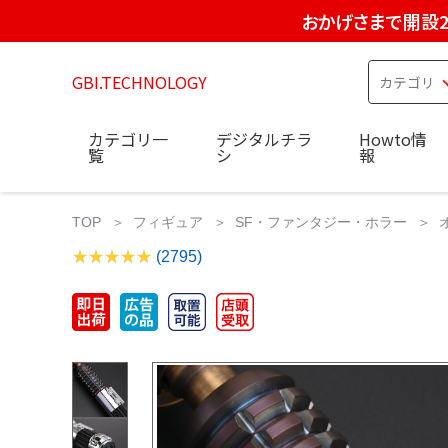
おかげさまで開設2
GBI.TECHNOLOGY
カテゴリ一
デジタルチラ
Howto情
覧
シ
報
TOP
フィギュア
SF・ファンタジー・ホラー
(2795)