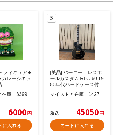
ー フィギュア★
[美品] バーニー レスポ
★ガレージキッ
ールカスタム RLC-60 19
品
80年代ハードケース付
ア在庫：
3399
マイストア在庫：
1427
6000
45050
円
円
税込
トに入れる
カートに入れる