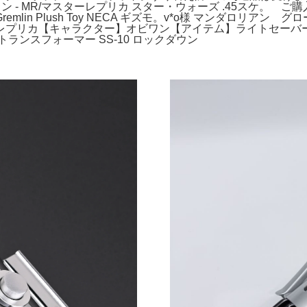
ョン - MR/マスターレプリカ スター・ウォーズ .45スケ。
in Plush Toy NECA ギズモ。v*o様 マンダロリアン
プリカ【キャラクター】オビワン【アイテム】ライトセーバー
ンスフォーマー SS-10 ロックダウン