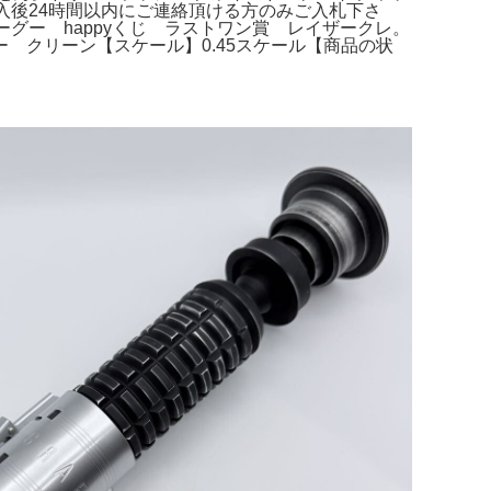
 ご購入後24時間以内にご連絡頂ける方のみご入札下さ
 グローグー happyくじ ラストワン賞 レイザークレ。
 クリーン【スケール】0.45スケール【商品の状