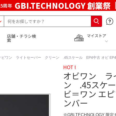
GBI.TECHNOLOGY 創業祭
5周年
マイストア
店舗・チラシ検
索
オビワン ライトセーバー クリーン .45スケール EP4中古 オビ EP4 
HOT !
オビワン ラ
ン .45スケール
ビ＝ワン エピ
ンバー
※GBI.TECHNOLOGY 限