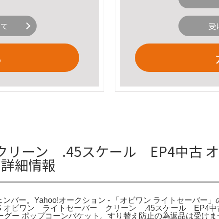
いて
受
る
ン .45スケール EP4中古 オビ 
の詳細情報
ル チェンバー。Yahoo!オークション - 「オビワン ライトセー
 WARS オビワン ライトセーバー クリーン .45スケール 
グー ポップコーンバケット。すり替え防止の為返品は受けませ