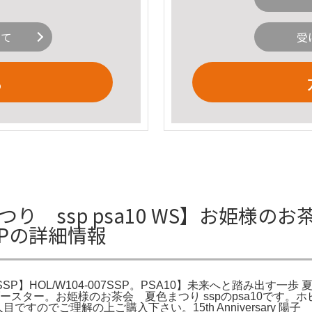
いて
受
る
り ssp psa10 WS】お姫様の
SSPの詳細情報
HOL/W104-007SSP。PSA10】未来へと踏み出す一歩 夏色ま
ARD GAME,ブースター。お姫様のお茶会 夏色まつり sspのpsa1
のでご理解の上ご購入下さい。15th Anniversary 陽子 SS