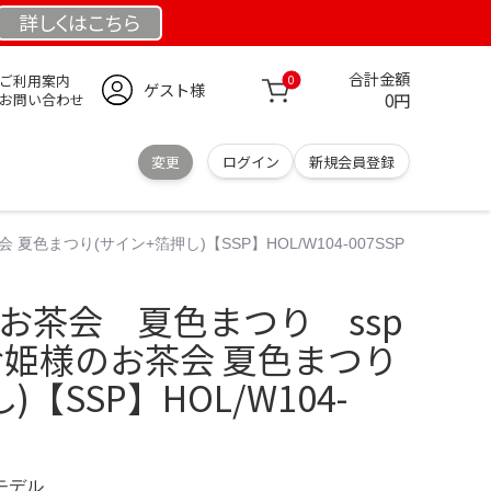
詳しくは
こちら
合計金額
ご利用案内
0
ゲスト様
0円
お問い合わせ
変更
ログイン
新規会員登録
 夏色まつり(サイン+箔押し)【SSP】HOL/W104-007SSP
のお茶会 夏色まつり ssp
S】お姫様のお茶会 夏色まつり
【SSP】HOL/W104-
定モデル