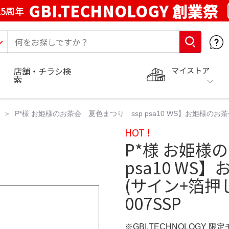
GBI.TECHNOLOGY 創業祭
5周年
マイストア
店舗・チラシ検
索
P*様 お姫様のお茶会 夏色まつり ssp psa10 WS】お姫様のお茶会
HOT !
P*様 お姫様
psa10 W
(サイン+箔押し)
007SSP
※GBI.TECHNOLOGY 限