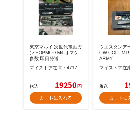
東京マルイ 次世代電動ガ
ウエスタンア
ン SOPMOD M4 オマケ
CW COLT M19
多数 即日発送
ARMY
マイストア在庫：
4717
マイストア在
19250
1
円
税込
税込
カートに入れる
カートに