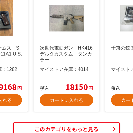
ームス S
次世代電動ガン HK416
千束の銃 
11A1 U.S.
デルタカスタム タンカ
ラー
庫：
1282
マイストア在庫：
4014
マイスト
9168
18150
円
円
税込
税込
入れる
カートに入れる
カー
このカテゴリをもっと見る