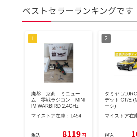
ベストセラーランキングです
廃盤 京商 ミニュー
タミヤ 1/10R
ム 零戦ラジコン MINI
デット GT/E (
IM WARBIRD 2.4GHz
ーシ)
マイストア在庫：
1454
マイストア在
8119
1
円
税込
税込