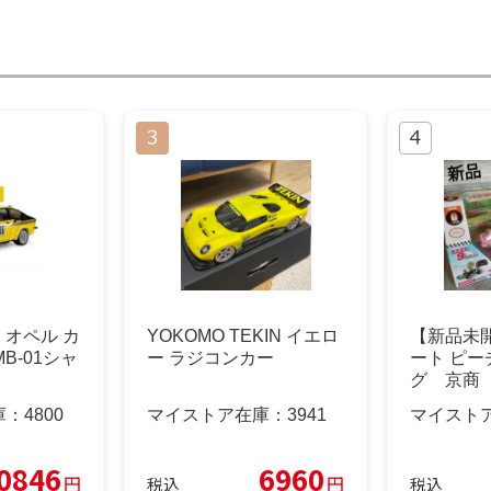
C オペル カ
YOKOMO TEKIN イエロ
【新品未
MB-01シャ
ー ラジコンカー
ート ピー
グ 京商
ン
庫：
4800
マイストア在庫：
3941
マイスト
0846
6960
円
円
税込
税込