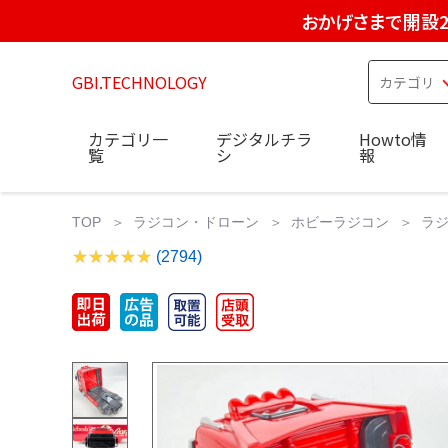
おかげさまで開設2
GBI.TECHNOLOGY
カテゴリ一
デジタルチラ
Howto情
覧
シ
報
TOP
ラジコン・ドローン
ホビーラジコン
ラジ
(2794)