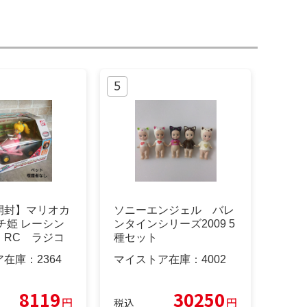
開封】マリオカ
ソニーエンジェル バレ
チ姫 レーシン
ンタインシリーズ2009 5
 RC ラジコ
種セット
ア在庫：
2364
マイストア在庫：
4002
8119
30250
円
円
税込