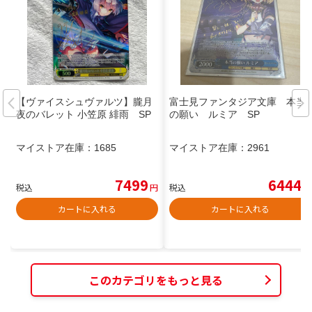
【ヴァイスシュヴァルツ】朧月
富士見ファンタジア文庫 本当
夜のバレット 小笠原 緋雨 SP
の願い ルミア SP
マイストア在庫：
1685
マイストア在庫：
2961
7499
6444
税込
円
税込
円
カートに入れる
カートに入れる
このカテゴリをもっと見る