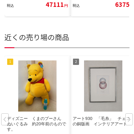
47111
6375
税込
円
税込
円
近くの売り場の商品
ディズニー くまのプーさん
アート930 「毛糸」 チェコ
ぬいぐるみ 約20年前のもので
の銅版画 インテリアアート
す。