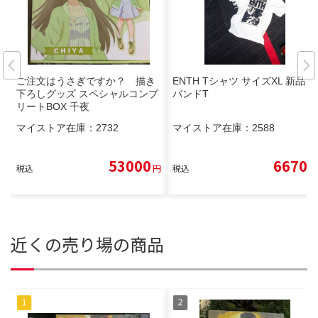
ご注文はうさぎですか？ 描き
ENTH Tシャツ サイズXL 新品
下ろしグッズ スペシャルコンプ
バンドT
リートBOX 千夜
マイストア在庫：
2732
マイストア在庫：
2588
53000
6670
税込
円
税込
円
近くの売り場の商品