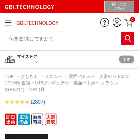
詳しくは
GBI.TECHNOLOGY
こちら
0
GBI.TECHNOLOGY
マイストア
変更
TOP
おもちゃ
ミニカー
覆面パトカー 人形セット1/18
12/10締 告知：1/18フィギュア付「覆面パトカー クラウン
(GRS214)」10/4 (月
(2807)