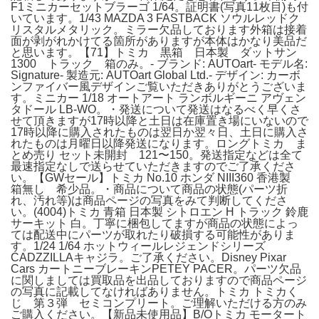
F1ミニカーセットブラーゴ 1/64。証明書(写真11枚目)も付
いています。1/43 MAZDA 3 FASTBACK ソウルレッドク
リスタルメタリック。ミラー欠品しております外箱は接着
面が剥がれかけてる箇所がありますが本体はかなり美品だ
と思います。【71】トミカ 黒箱 日本製 ダットサン
1300 トラック 箱のみ。- ブランド: AUTOart- モデル名:
Signature- 製造元: AUTOart Global Ltd.- デザイン: カーボ
ンファイバー風デザインご覧いただきありがとうございま
す。ミニカー 1/18 オートアート ランボルギーニ アヴェン
タドール LB-WO。・発送について発送はなるべく早くさ
せて頂きますが17時以降と土日は在庫置き場にいないので
17時以降に購入されたものは翌日か翌々日、土日に購入さ
れたものは月曜日以降発送になります。ロングトミカ ま
とめ売り セット未開封 121〜150。発送指定などは全て
最速指定なしで送らせていただきますのでご了承くださ
い。【GWセール】トミカ No.10 ホンダ NIII360 香港製
箱無し 希少品。・商品について商品の状態(パーツ折
れ、汚れ等)は商品ページの写真をみて判断してくださ
い。(4004)トミカ 青箱 日本製 シトロエン H トラック 鈴鹿
サーキット 白。丁寧に梱包してますが商品の状態によっ
ては配送中にパーツが取れたり破損する可能性がありま
す。1/24 1/64 ホットウィールレジェンドシリーズ
CADZZILLAキャジラ。ご了承ください。Disney Pixar
Cars カートニーブレーキンPETEY PACER。パーツ欠品
に関しましては買取品を出品しておりますので商品ページ
の写真に記載してなければありません。トミカ トミカく
じ 第３弾 セミコンプリート。ご理解いただける方のみ
ご購入ください。【新品未使用品】B/Oトミカ モータート