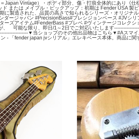
V期＝Japan Vintage）・ボディ部分、傷・打痕全体的にあ
 または メイプル・ピックアップ：初期は Fender USA
成期に製造された、品質の高さで知られるシリーズ・オリジナル Fende
ージャパン #PrecisionBass#プレシジョンベース #JVシリアル
enderBass #プレベ #ヴィンテージコレクション #弦楽器 #ギター------
即日/1～2日でご対応いたします------------------------
-----------------------▼当ショップのその他出品物はこちら▼
!オークション - 「fender japan jvシリアル」エレキベース本