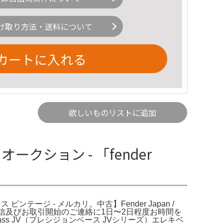
け取り方法・送料について
カートに入れる
欲しいものリストに追加
オークション - 「fender
ス ビンテージ - メルカリ。中古】Fender Japan /
(コメント返信及びお取引開始のご連絡に1日〜2日程度お時間を
recision Bass JV（プレシジョンベース JVシリーズ）エレキベ