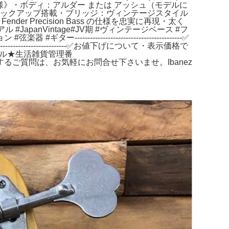
り《仕様》・ボディ：アルダー または アッシュ（モデルに
 製ピックアップ搭載・ブリッジ：ヴィンテージスタイル
r Precision Bass の仕様を忠実に再現・太く
 #JapanVintage#JV期 #ヴィンテージベース #フ
------------------------------------✅
------------------✅お値下げについて・表示価格で
#Aスマイル★生活雑貨管理番
体。商品に関するご質問は、お気軽にお問合せ下さいませ。Ibanez