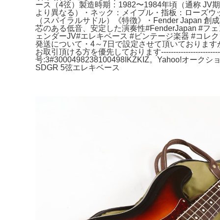
ース（4弦）製造時期：1982〜1984年頃（通称 J
より異なる）・ネック：メイプル・指板：ローズウッド
（スパイラルサドル）《特徴》・Fender Japan 創
芯のある低音、安定した演奏性#FenderJapan #フェンダ
ェンダーJV#エレキベース #ビンテージ楽器 #コレクターズアイテム#F
発送について・4～7日で設定させて頂いておりますが、 可能な限り、
お取引頂ける方を優先しております-------------------
号:3#3000498238100498IKZKIZ。Yahoo
SDGR 5弦エレキベース