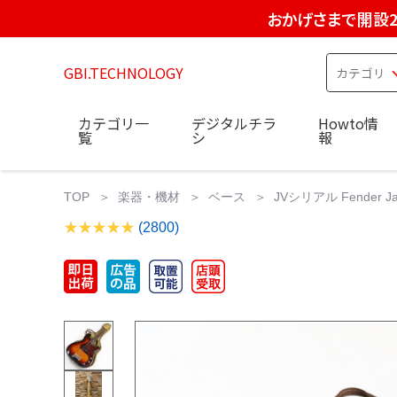
おかげさまで開設2
GBI.TECHNOLOGY
カテゴリ一
デジタルチラ
Howto情
覧
シ
報
TOP
楽器・機材
ベース
JVシリアル Fender
(2800)