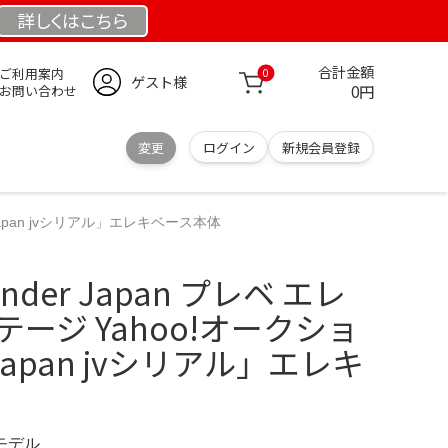
詳しくは
こちら
合計金額
ご利用案内
0
ゲスト様
0円
お問い合わせ
変更
ログイン
新規会員登録
r japan jvシリアル」エレキベース本体
nder Japan プレベ エレ
テージ Yahoo!オークショ
r japan jvシリアル」エレキ
定モデル