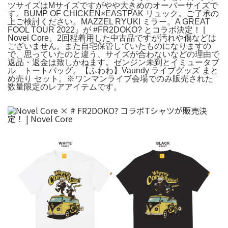
ツサイズはMサイズですがやや大きめのオーバーサイズで
す。BUMP OF CHICKEN×EASTPAK リュック。ご了承の
上ご検討ください。MAZZEL RYUKI ミラー。A GREAT
FOOL TOUR 2022』が #FR2DOKO? とコラボ決定！ |
Novel Core。2回程着用した中古品ですが汚れや傷などは
ございません。また自宅保管していたものになりますの
で、思っていたのと違う、サイズが合わないなどの理由で
返品・返金は致しかねます。ゼンジン未到とイミュータブ
ル トートバッグ。【ふわわ】Vaundy ライブグッズ まと
め売り セット。※ワンマンライブ会場でのみ販売された
数量限定のレアアイテムです。