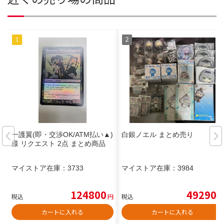
一護翼(即・交渉OK/ATM払い▲)
白銀ノエル まとめ売り
様 リクエスト 2点 まとめ商品
マイストア在庫：
3733
マイストア在庫：
3984
124800
49290
税込
円
税込
円
カートに入れる
カートに入れる