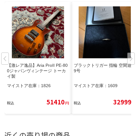
【激レア逸品】Aria ProII PE-80
ブラックトリガー 指輪 空閑遊真
0ジャパンヴィンテージ トーカ
9号
イ製
マイストア在庫：
1826
マイストア在庫：
1609
51410
32999
税込
円
税込
円
近くの売り場の商品