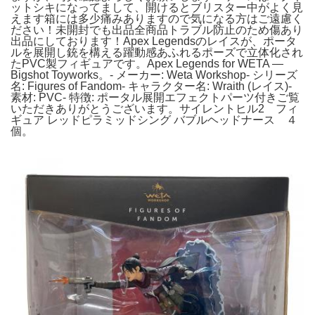
ットシキになってまして、開けるとブリスター中がよく見
えます箱には多少痛みありますので気になる方はご遠慮く
ださい！未開封でも出品全商品トラブル防止のため傷あり
出品にしております！Apex Legendsのレイスが、ポータ
ルを展開し銃を構える躍動感あふれるポーズで立体化され
たPVC製フィギュアです。Apex Legends for WETA —
Bigshot Toyworks。- メーカー: Weta Workshop- シリーズ
名: Figures of Fandom- キャラクター名: Wraith (レイス)-
素材: PVC- 特徴: ポータル展開エフェクトパーツ付きご覧
いただきありがとうございます。サイレントヒル2 フィ
ギュア レッドピラミッドシング バブルヘッドナース ４
個。