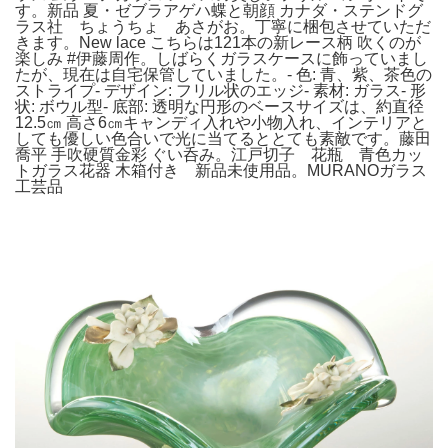
す。新品 夏・ゼブラアゲハ蝶と朝顔 カナダ・ステンドグ
ラス社 ちょうちょ あさがお。丁寧に梱包させていただ
きます。New lace こちらは121本の新レース柄 吹くのが
楽しみ #伊藤周作。しばらくガラスケースに飾っていまし
たが、現在は自宅保管していました。- 色: 青、紫、茶色の
ストライプ- デザイン: フリル状のエッジ- 素材: ガラス- 形
状: ボウル型- 底部: 透明な円形のベースサイズは、約直径
12.5㎝ 高さ6㎝キャンディ入れや小物入れ、インテリアと
しても優しい色合いで光に当てるととても素敵です。藤田
喬平 手吹硬質金彩 ぐい呑み。江戸切子 花瓶 青色カッ
トガラス花器 木箱付き 新品未使用品。MURANOガラス
工芸品