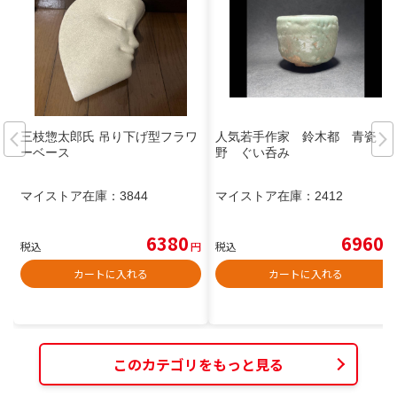
三枝惣太郎氏 吊り下げ型フラワ
人気若手作家 鈴木都 青瓷
ーベース
野 ぐい呑み
マイストア在庫：
3844
マイストア在庫：
2412
6380
6960
税込
円
税込
円
カートに入れる
カートに入れる
このカテゴリをもっと見る