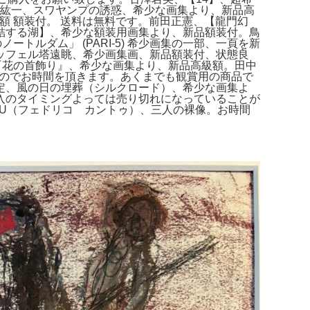
茂木紘一、スワヤンプの誘惑、希少な画集より、新品高
級額 額装付。 送料は無料です。前田正憲、【龍門幻
結する湖】、希少な額装用画集より、新品額装付。鳥
トルダム」 (PARI-5) 希少画集の一部、一頁を新
ッフェル塔遠眺、希少画集画、新品額装付、状態良
、『花の首飾り』、希少な画集より、新品高級額。田中
すのでお時間を頂きます。あくまでも観賞用の商品で
定、風の日の埋葬（シルクロード）、希少な画集よ
入のタイミングよっては売り切れになっていることが
NTU（フェドリコ カントゥ）、三人の裸像。お時間