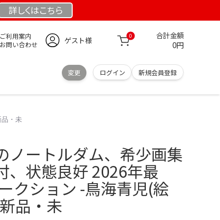
詳しくは
こちら
合計金額
ご利用案内
0
ゲスト様
0円
お問い合わせ
変更
ログイン
新規会員登録
新品・未
のノートルダム、希少画集
、状態良好 2026年最
オークション -鳥海青児(絵
・新品・未