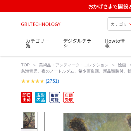
おかげさまで開設2
GBI.TECHNOLOGY
カテゴリ一
デジタルチラ
Howto情
覧
シ
報
TOP
美術品・アンティーク・コレクション
絵画
鳥海青児、夜のノートルダム、希少画集画、新品額装付、状態良好
(2751)