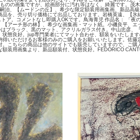
。年代ものの画集ですが、絵画部分に汚れ等はなく、綺麗です。
。藤田嗣治、【ムードンの丘】、希少な限定額装用画集画、新品高
商品を、売り切り価格にて出品しております。岩橋英遠、【氷
トア。コメントなし即購入OKです。鳥海青児 作品名： 「夜のノー
、【アーチ形の林】、希少な画集画・マット紙。小磯良平、エ
。 額枠はブラック、黒のマット、アクリルガラス付き。中山忠彦
状態良好。jup専門業者にてマット合わせ、額装をいたしま
納得いただけるお客様のみのご購入をお願いいたします。佐藤
付。こちらの商品は他のサイトでも販売していますので、ご購
装用画集より、新品額装付、状態良好。FEDORICO CA