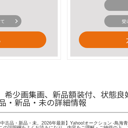
いて
受
る
少画集画、新品額装付、状態良好 20
中古品・新品・未の詳細情報
)の中古品・新品・未。2026年最新】Yahoo!オークション -鳥海
未。この説明欄をよくお読みになり、内容をご理解・ご納得の上、