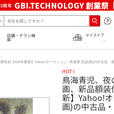
GBI.TECHNOLOGY 創業祭
5周年
マイストア
店舗・チラシ検
索
 2026年最新】Yahoo!オークション -鳥海青児(絵画)の中古品・
HOT !
鳥海青児、夜
画、新品額装付
新】Yahoo!
画)の中古品