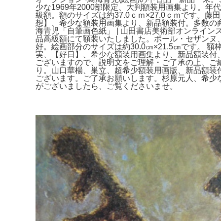
少な1969年2000部限定、大判額装用画集より
級額。額のサイズは約37.0ｃｍ×27.0ｃｍです
想】、希少な額装用画集より、新品額装付。多数の
海青児「自筆画色紙」 | 山田書店美術部オンラインス
品高級額にて額装いたしました。ポール・セザンヌ
好。絵画部分のサイズは約30.0㎝×21.5㎝です
実、【好日】、希少な額装用画集より、新品額装付、
ございますので、説明文をご理解・ご了承の上、ご
り。山口華楊、巣立、超希少額装用画版、新品額装
ございます。ご了承お願いします。杉原元人、希少な額
がございましたら、ご覧くださいませ。