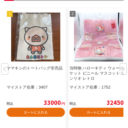
ヤマキシのトートバッグ非売品
当時物 ハローキティ ウォールポ
ケット ビニール マスコット サ
ンリオ レトロ
マイストア在庫：
3407
マイストア在庫：
1752
33000
32450
税込
円
税込
円
カートに入れる
カートに入れる