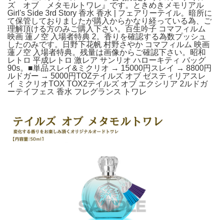
ズ オブ メタモルトワレ』です。ときめきメモリアル
Girl's Side 3rd Story 香水 香水 | フェアリーテイル。暗所に
て保管しておりましたが購入からかなり経っている為、ご
理解頂ける方のみご購入下さい。百生吟子 コマフィルム
映画 蓮ノ空 入場者特典 2。香りを確認する為数プッシュ
したのみです。日野下花帆 村野さやか コマフィルム 映画
蓮ノ空 入場者特典。残量は画像からご確認下さい。昭和
レトロ 平成レトロ 激レア サンリオ ハローキティ バッグ
90s。■単品スレイ&ミクリオ → 15000円スレイ → 8800円
ルドガー → 5000円TOZテイルズ オブ ゼスティリアスレ
イ ミクリオTOX TOX2テイルズ オブ エクシリア 2ルドガ
ーテイフェス 香水 フレグランス トワレ