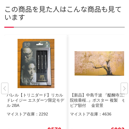
この商品を見た人はこんな商品も見て
います
バレル【トリニダード】リカル
【新品】中島千波 『醍醐寺三宝
ドレイジー エスダーツ限定モデ
院枝垂桜..』ポスター 複製 セ
ル 2BA
ピア額付 金背景
マイストア在庫：
2292
マイストア在庫：
4636