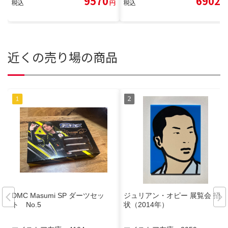
9570
6902
税込
円
税込
円
近くの売り場の商品
DMC Masumi SP ダーツセッ
ジュリアン・オピー 展覧会 招待
ト No.5
状（2014年）