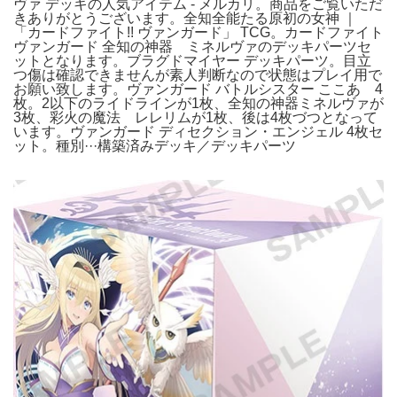
ヴァ デッキの人気アイテム - メルカリ。商品をご覧いただ
きありがとうございます。全知全能たる原初の女神 ｜
「カードファイト!! ヴァンガード」 TCG。カードファイト
ヴァンガード 全知の神器 ミネルヴァのデッキパーツセ
ットとなります。ブラグドマイヤー デッキパーツ。目立
つ傷は確認できませんが素人判断なので状態はプレイ用で
お願い致します。ヴァンガード バトルシスター ここあ 4
枚。2以下のライドラインが1枚、全知の神器ミネルヴァが
3枚、彩火の魔法 レレリムが1枚、後は4枚づつとなって
います。ヴァンガード ディセクション・エンジェル 4枚セ
ット。種別···構築済みデッキ／デッキパーツ