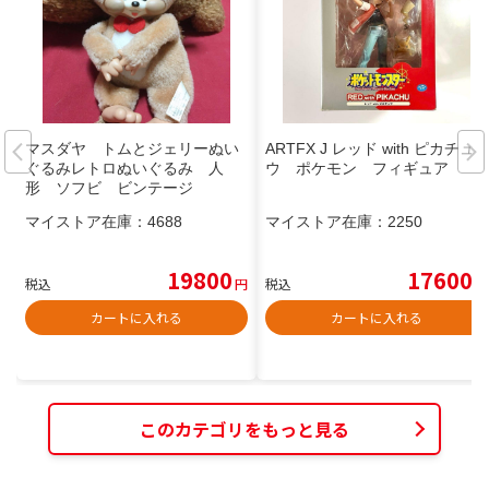
マスダヤ トムとジェリーぬい
ARTFX J レッド with ピカチュ
ぐるみレトロぬいぐるみ 人
ウ ポケモン フィギュア
形 ソフビ ビンテージ
マイストア在庫：
4688
マイストア在庫：
2250
19800
17600
税込
円
税込
円
カートに入れる
カートに入れる
このカテゴリをもっと見る