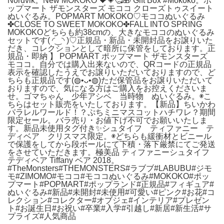
Nordvik。New MOKOKO 💝💗🥰🎁 Gift Box #Mokoko。ポ
ップマート ザモンスターズ モココ クローズトゥスイート
ぬいぐるみ。POPMART MOKOKO♡モココぬいぐるみ
✤CLOSE TO SWEET MOKOKO✤FALL INTO SPRING
MOKOKOどちらも約38cmの、大きなモココのぬいぐるみ
セットです(⁠ ⁠◜⁠‿⁠◝⁠ ⁠)⁠♡正規品・新品・未開封品をお譲りいた
だき、コレクションとして暗所に保管をしております。正
規品・即納 】 POPMART ポップマート ザモンスターズ
モココ。自分では購入出来ないので、QRコードの正規品
表示を確認したうえでお譲りいただいておりますので、ど
ちらも正規品です(⁠◍⁠•⁠ᴗ⁠•⁠◍⁠)⁠ただ保管品をお譲りいただいて
おりますので、気になる方はご購入をお控えくださいま
せ。ゴマちゃん 少年アシベ 当時物 ぬいぐるみ。◉こ
ちらはセット販売をいたしております。【新品】ちいかわ
パラレルワールド！？ぷちミニマスコットハチワレ？期間
限定セール。バラ売り・お値下げ不可でお願いいたしま
す。新品未使用タグ付き✨シュタイフ ティファニー テ
ディベア クリスマス限定。◉どちらも緩衝材とビニール
で保護をしてから段ボールにて下積・落下厳禁にてご発送
をさせていただきます。極美品 ティファニーシュタイフ
テディベア Tiffany ベア 2018。
#TheMonsters#THEMONSTERS#ラブブ#LABUBU#ジモ
モ#ZIMOMO#モココ#モココぬいぐるみ#MOKOKO#ポッ
プマート#POPMART#ポップランド#正規品#フィギュア#
ぬいぐるみ#新品#未開封#未使用#可愛い#ピンク#お花#コ
レクション#コレクター#オブジェ#インテリア#プレゼン
ト#お誕生日#お祝い#卒業#入学#引越し#新居#新生活#サ
プライズ#人気商品