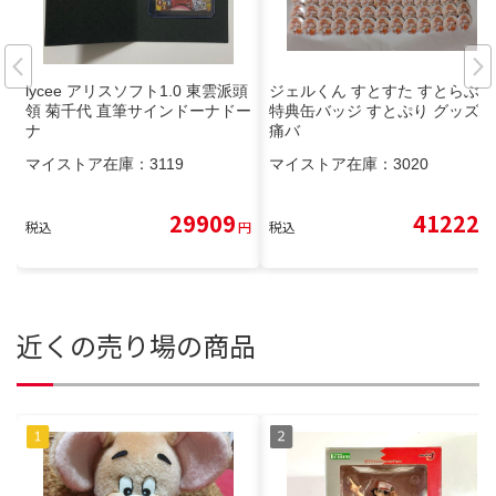
lycee アリスソフト1.0 東雲派頭
ジェルくん すとすた すとらぶ
領 菊千代 直筆サインドーナドー
特典缶バッジ すとぷり グッズ
ナ
痛バ
マイストア在庫：
3119
マイストア在庫：
3020
29909
41222
税込
円
税込
円
近くの売り場の商品